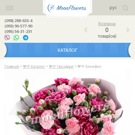
рус
(098) 288-633-4
(093) 90-577-90
0
(095) 56-31-231
товар(ов)
КАТАЛОГ
Главная
>
💙💛 Каталог
>
💙💛 Гвоздики
>
💙💛 Бенефис