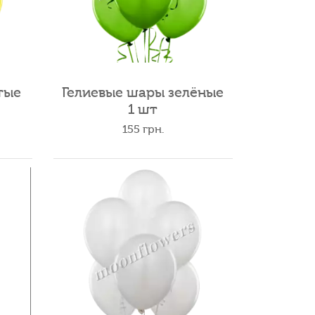
тые
Гелиевые шары зелёные
1 шт
155
грн.