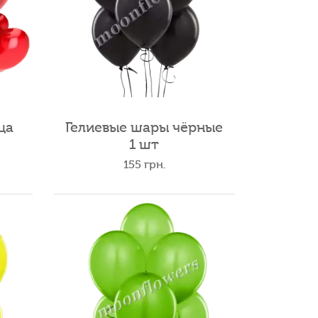
ца
Гелиевые шары чёрные
1 шт
155
грн.