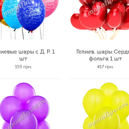
лиевые шары с Д. Р. 1
Гелиев. шары Серд
шт
фольга 1 шт
155
грн.
417
грн.