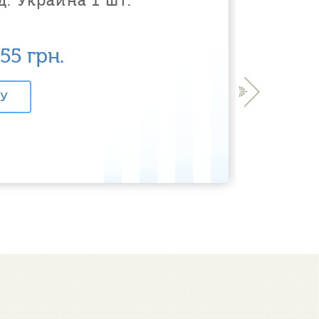
. Украина 1 шт.
155
грн.
›
НУ