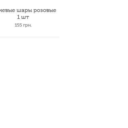
иевые шары розовые
1 шт
155
грн.