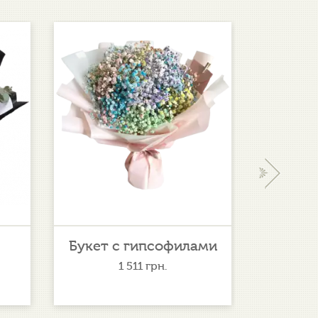
›
Букет с гипсофилами
По
1 511
грн.