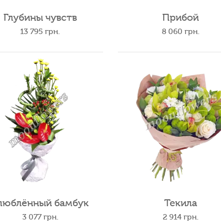
Глубины чувств
Прибой
13 795
грн.
8 060
грн.
люблённый бамбук
Текила
3 077
грн.
2 914
грн.