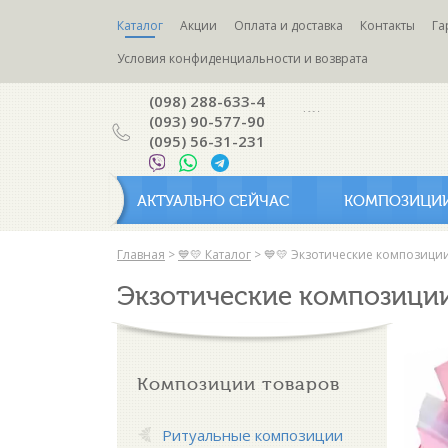
Каталог
Акции
Оплата и доставка
Контакты
Га
Условия конфиденциальности и возврата
(098) 288-633-4
(093) 90-577-90
(095) 56-31-231
АКТУАЛЬНО СЕЙЧАС
КОМПОЗИЦИ
Главная
>
💙💛 Каталог
>
💙💛 Экзотические композици
Экзотические композици
Композиции товаров
Ритуальные композиции