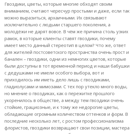
Гвоздики, цветы, которые многие обходят своим
вниманием, считают чересчур простыми и даже, если так
можно выразиться, архаичными. Их связывают
исключительно с людьми старшего поколения, а
молодёжи не дарят вовсе. В чём же причина столь узких
рамок, в которые клиенты ставят гвоздики, почему
имеет место данный стереотип в целом? Что же, ответ
для жителей постсоветского пространства очень прост и
банален – гвоздики, одни из немногих цветов, которые
были доступны в тот временной период и наши бабушки
с дедушками не имели особого выбора, вот и
приходилось им иметь дело лишь с гвоздиками,
гладиолусами и мимозами. С тех пор утекло много воды,
но мнение о гвоздиках, как о пережитке прошлого
укоренилось в обществе, а между тем гвоздики очень
стойкие, грациозные, и к тому же недорогие цветы,
обладающие огромным количеством оттенков и форм. В
последние несколько лет, с ростом профессионализма
флористов, гвоздики возвращают свои позиции, мастера