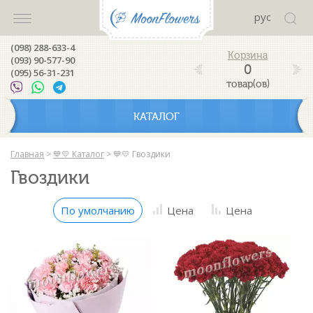
рус
(098) 288-633-4
(093) 90-577-90
0
(095) 56-31-231
товар(ов)
КАТАЛОГ
Главная
>
💙💛 Каталог
>
💙💛 Гвоздики
Гвоздики
По умолчанию
Цена
Цена