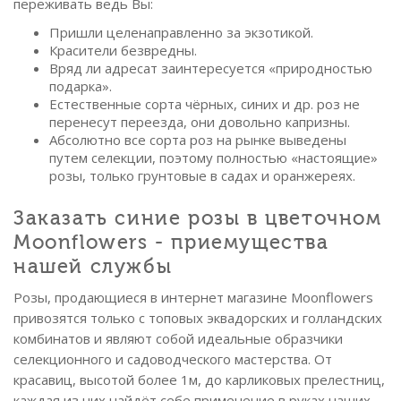
переживать ведь Вы:
Пришли целенаправленно за экзотикой.
Красители безвредны.
Вряд ли адресат заинтересуется «природностью
подарка».
Естественные сорта чёрных, синих и др. роз не
перенесут переезда, они довольно капризны.
Абсолютно все сорта роз на рынке выведены
путем селекции, поэтому полностью «настоящие»
розы, только грунтовые в садах и оранжереях.
Заказать синие розы в цветочном
Moonflowers - приемущества
нашей службы
Розы, продающиеся в интернет магазине Moonflowers
привозятся только с топовых эквадорских и голландских
комбинатов и являют собой идеальные образчики
селекционного и садоводческого мастерства. От
красавиц, высотой более 1м, до карликовых прелестниц,
каждая из них найдёт себе применение в руках наших