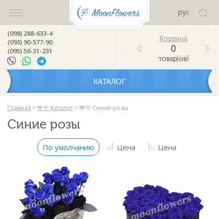
рус
(098) 288-633-4
(093) 90-577-90
0
(095) 56-31-231
товар(ов)
КАТАЛОГ
Главная
>
💙💛 Каталог
>
💙💛 Синие розы
Синие розы
По умолчанию
Цена
Цена