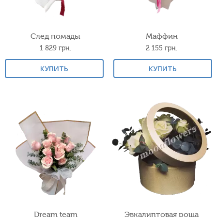
След помады
Маффин
1 829
грн.
2 155
грн.
КУПИТЬ
КУПИТЬ
Dream team
Эвкалиптовая роща