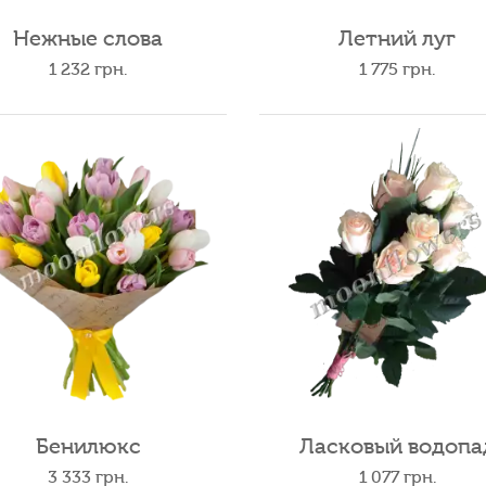
Нежные слова
Летний луг
1 232
грн.
1 775
грн.
Бенилюкс
Ласковый водопа
3 333
грн.
1 077
грн.