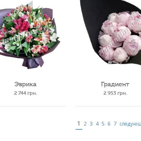
Эврика
Градиент
2 744
грн.
2 953
грн.
1
2
3
4
5
6
7
следую