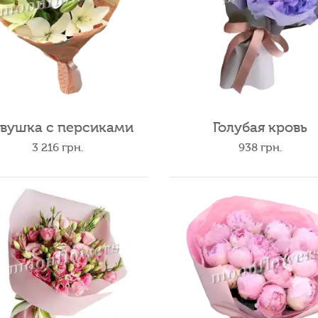
вушка с персиками
Голубая кровь
3 216
грн.
938
грн.