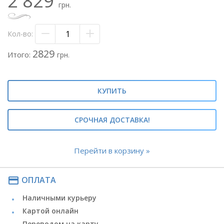
2 829
- лента атласная
грн.
Метки: #цветная гипсофила#крашенная
гипсофила#стойкие цветы#
Кол-во:
#букет гипсофилы#букет цветной
гипсофилы#окрашенная гипсофила#кашка#
2829
Итого:
грн.
КУПИТЬ
СРОЧНАЯ ДОСТАВКА!
Перейти в корзину »
payment
ОПЛАТА
Наличными курьеру
Картой онлайн
Переводом на карту