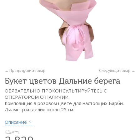
← Предыдущий товар
Следующй товар →
Букет цветов Дальние берега
ОБЯЗАТЕЛЬНО ПРОКОНСУЛЬТИРУЙТЕСЬ С
ОПЕРАТОРОМ О НАЛИЧИИ.
Композиция в розовом цвете для настоящих Барби.
Диаметр изделия около 25 см.
Состав:
Описание
- гипсофила розов. - 13 вет.
- флористическая бумага