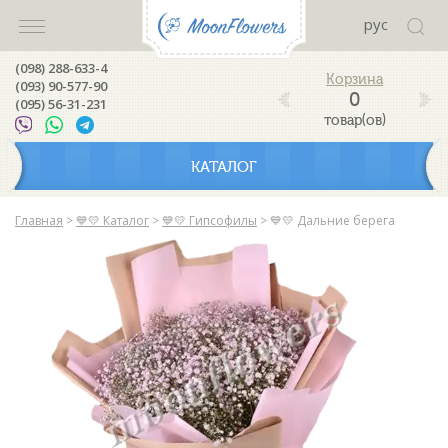
рус
(098) 288-633-4
(093) 90-577-90
0
(095) 56-31-231
товар(ов)
КАТАЛОГ
Главная
>
💙💛 Каталог
>
💙💛 Гипсофилы
>
💙💛 Дальние берега