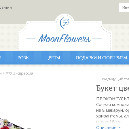
рантии
И
РОЗЫ
ЦВЕТЫ
ПОДАРКИ И СЮРПРИЗЫ
и
>
💙💛 Экспрессия
← Предыдущий то
Букет цв
ПРОКОНСУЛЬТ
Сочная композ
из 8 макарун, 
хризантемы, а
около 18 см.
Описание