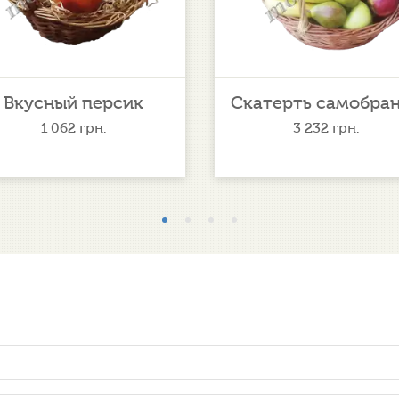
Вкусный персик
Скатерть самобра
1 062
грн.
3 232
грн.