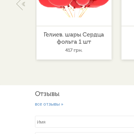
‹
ктейль
Гелиев. шары Сердца
фольга 1 шт
.
417
грн.
Отзывы
все отзывы »