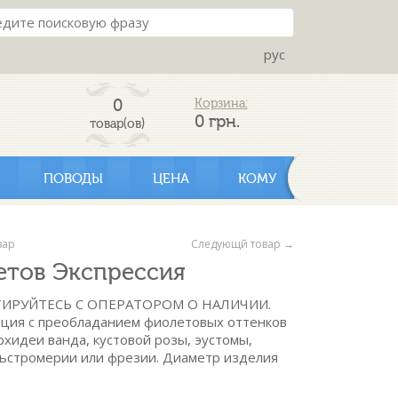
рус
0
Корзина:
0
грн.
товар(ов)
ПОВОДЫ
ЦЕНА
КОМУ
вар
Следующй товар →
етов Экспрессия
ИРУЙТЕСЬ С ОПЕРАТОРОМ О НАЛИЧИИ.
иция с преобладанием фиолетовых оттенков
орхидеи ванда, кустовой розы, эустомы,
льстромерии или фрезии. Диаметр изделия