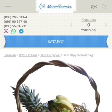
рус
(098) 288-633-4
(093) 90-577-90
0
(095) 56-31-231
товар(ов)
КАТАЛОГ
Главная
>
💙💛 Каталог
>
💙💛 Подарки
>
💙💛 Фруктовый сад