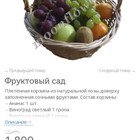
← Предыдущий товар
Следующй товар →
Фруктовый сад
Плетённая корзина из натуральной лозы доверху
заполненная сочными фруктами. Состав корзины:
- Ананас 1 шт.
- Виноград светлый 1 грона
- Виноград тёмный 1 грона
- Киви 0,5 кг
Описание
- Бананы 1 кг
- Яблоки 1 кг