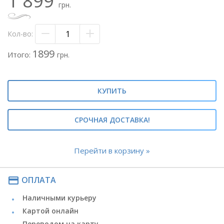
1 899
- Апельсины 1 кг
грн.
В СОСТАВЕ КОРЗИНЫ ВОЗМОЖНЫ ЗАМЕНЫ НА
РАВНОЦЕННЫЕ ЭКВИВАЛЕНТЫ!
Кол-во:
1899
Итого:
грн.
КУПИТЬ
СРОЧНАЯ ДОСТАВКА!
Перейти в корзину »
payment
ОПЛАТА
Наличными курьеру
Картой онлайн
Переводом на карту