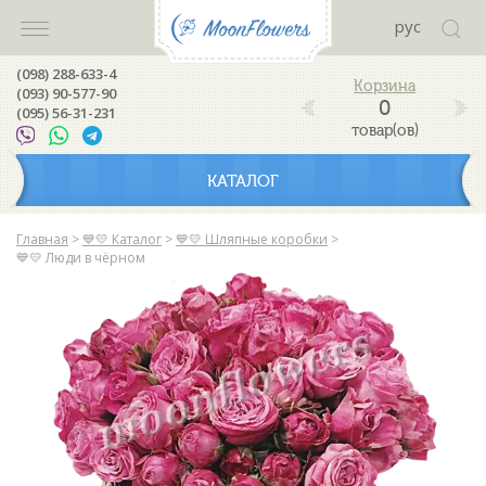
рус
(098) 288-633-4
(093) 90-577-90
0
(095) 56-31-231
товар(ов)
КАТАЛОГ
Главная
>
💙💛 Каталог
>
💙💛 Шляпные коробки
>
💙💛 Люди в чёрном