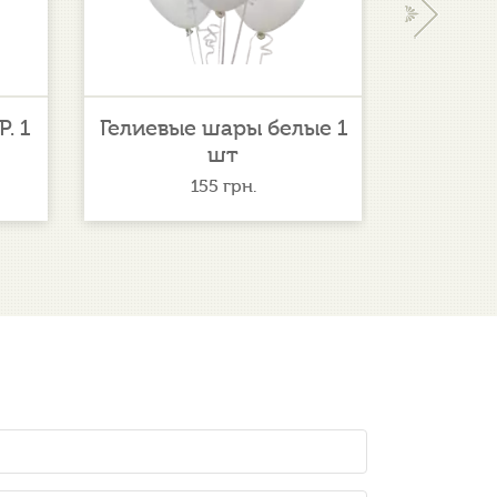
›
. 1
Гелиевые шары белые 1
Гел
шт
ро
155
грн.