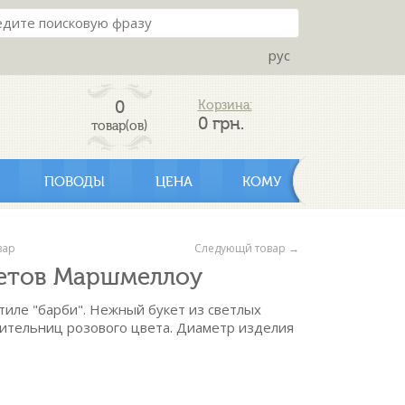
рус
0
Корзина:
0
грн.
товар(ов)
ПОВОДЫ
ЦЕНА
КОМУ
вар
Следующй товар →
ветов Маршмеллоу
тиле "барби". Нежный букет из светлых
ительниц розового цвета. Диаметр изделия
 - 5 вет.