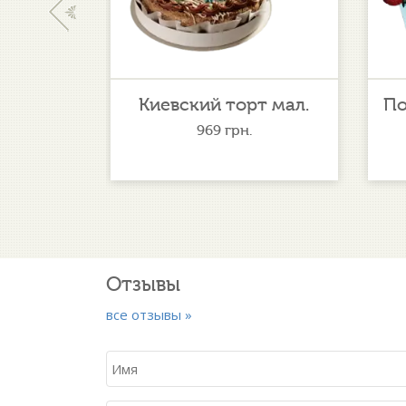
‹
леон
Киевский торт мал.
По
кий
969
грн.
Отзывы
все отзывы »