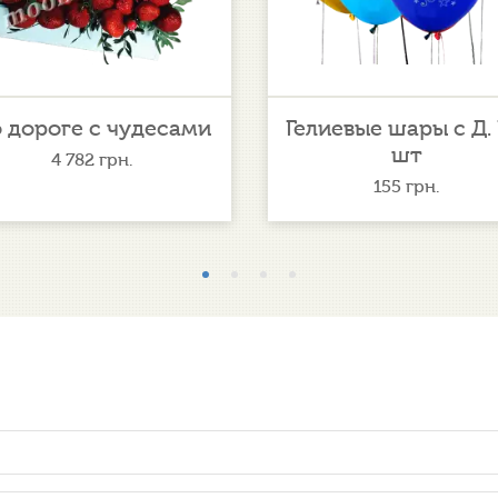
 дороге с чудесами
Гелиевые шары с Д. Р
шт
4 782
грн.
155
грн.