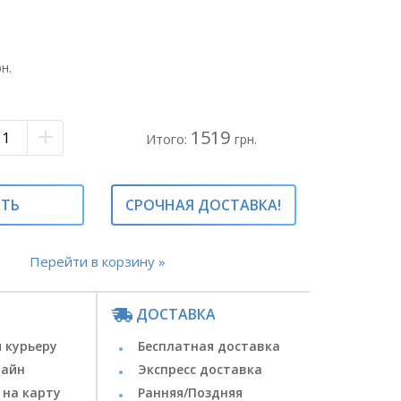
ая бумага розовая
ая розовая
эустом#букет с эустомой#букет с
рн.
ный букет#
зиция#композиция в нежных оттенках#
1519
Итого:
грн.
ИТЬ
СРОЧНАЯ ДОСТАВКА!
Перейти в корзину »
ДОСТАВКА
 курьеру
Бесплатная доставка
лайн
Экспресс доставка
 на карту
Ранняя/Поздняя