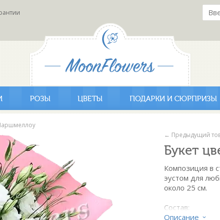
рантии
И
РОЗЫ
ЦВЕТЫ
ПОДАРКИ И СЮРПРИЗЫ
 Маршмеллоу
← Предыдущий то
Букет ц
Композиция в с
эустом для люб
около 25 см.
Состав:
- эустома белая
Описание