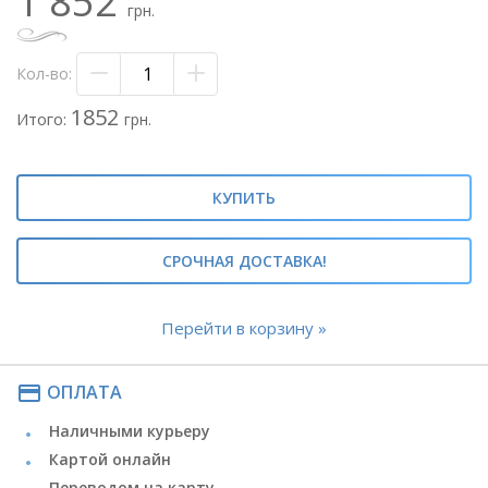
1 852
- лента атласная
грн.
Метки: #цветная гипсофила#крашенная
гипсофила#стойкие цветы#
Кол-во:
#букет гипсофилы#букет цветной
гипсофилы#окрашенная гипсофила#кашка#
1852
Итого:
грн.
КУПИТЬ
СРОЧНАЯ ДОСТАВКА!
Перейти в корзину »
payment
ОПЛАТА
Наличными курьеру
Картой онлайн
Переводом на карту