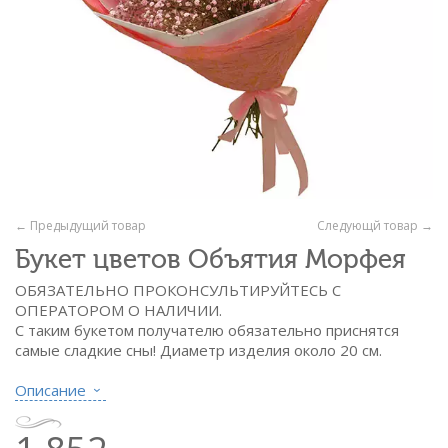
← Предыдущий товар
Следующй товар →
Букет цветов Объятия Морфея
ОБЯЗАТЕЛЬНО ПРОКОНСУЛЬТИРУЙТЕСЬ С
ОПЕРАТОРОМ О НАЛИЧИИ.
С таким букетом получателю обязательно приснятся
самые сладкие сны! Диаметр изделия около 20 см.
Состав:
Описание
- гипсофила розов. - 7 вет.
- флористическая бумага 2-х видов