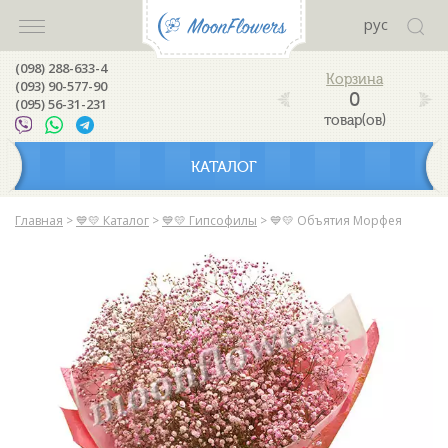
рус
(098) 288-633-4
(093) 90-577-90
0
(095) 56-31-231
товар(ов)
КАТАЛОГ
Главная
>
💙💛 Каталог
>
💙💛 Гипсофилы
>
💙💛 Объятия Морфея