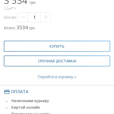
3 534
- флористическая бумага
грн.
- лента атласная
Метки: #букет кустовых роз#пионовидная
Кол-во:
роза#пионовидные розы#спрей роза#спрей розы#
3534
Итого:
грн.
КУПИТЬ
СРОЧНАЯ ДОСТАВКА!
Перейти в корзину »
payment
ОПЛАТА
Наличными курьеру
Картой онлайн
Переводом на карту