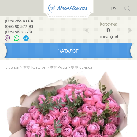
рус
(098) 288-633-4
(093) 90-577-90
0
(095) 56-31-231
товар(ов)
КАТАЛОГ
Главная
>
💙💛 Каталог
>
💙💛 Розы
>
💙💛 Сальса