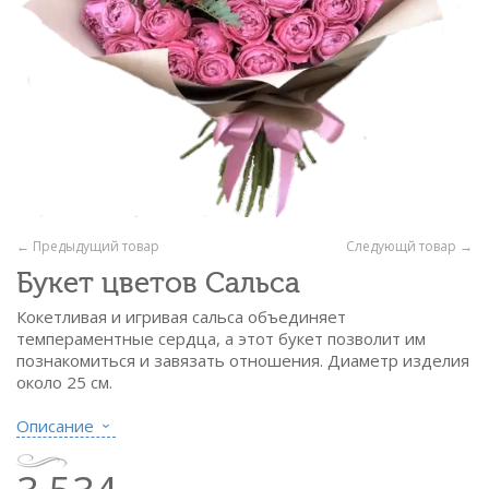
← Предыдущий товар
Следующй товар →
Букет цветов Сальса
Кокетливая и игривая сальса объединяет
темпераментные сердца, а этот букет позволит им
познакомиться и завязать отношения. Диаметр изделия
около 25 см.
Состав:
Описание
- кустовая роза Сильва Пинк - 11 вет.
- фисташка - 1/3 пач.