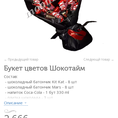
← Предыдущий товар
Следующй товар →
Букет цветов Шокотайм
Состав:
- шоколадный батончик Kit Kat - 8 шт
- шоколадный батончик Mars - 8 шт
- напиток Coca-Cola - 1 бут 330 ml
- плитка шоколада - 3 шт
- флористический декор
Описание
- флористическая бумага чёрная
- шпажки