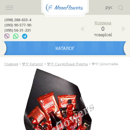
рус
(098) 288-633-4
(093) 90-577-90
0
(095) 56-31-231
товар(ов)
КАТАЛОГ
Главная
>
💙💛 Каталог
>
💙💛 Съедобные букеты
>
💙💛 Шокотайм