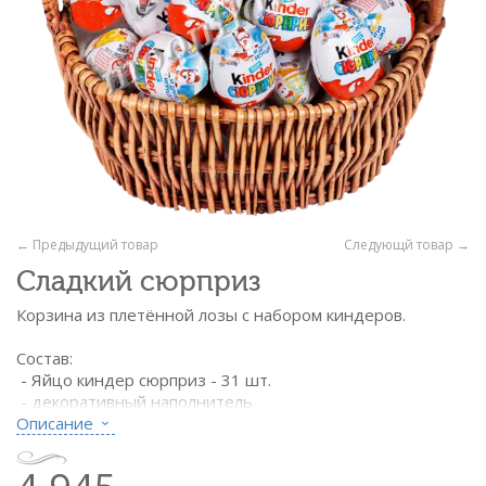
← Предыдущий товар
Следующй товар →
Сладкий сюрприз
Корзина из плетённой лозы с набором киндеров.
Состав:
- Яйцо киндер сюрприз - 31 шт.
- декоративный наполнитель
- корзина из натуральной лозы
Описание