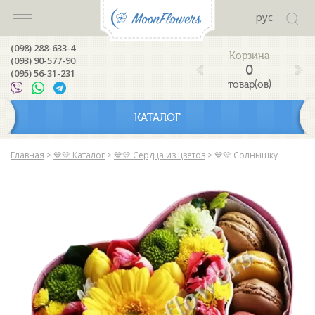
рус
(098) 288-633-4
(093) 90-577-90
0
(095) 56-31-231
товар(ов)
КАТАЛОГ
Главная
>
💙💛 Каталог
>
💙💛 Сердца из цветов
>
💙💛 Солнышку