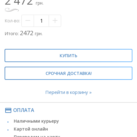
2 472
- флористический оазис
грн.
- декоративный наполнитель
- флористическая бумага
- коробка в форме сердца
Кол-во:
- макаруны разноцв. - 5 шт.
2472
Итого:
грн.
Метки: #макаруны#цветы с макарунами#цветы и
макаруны#
#композиция с макарунами#макароны#макаруны в
коробке#
КУПИТЬ
СРОЧНАЯ ДОСТАВКА!
Перейти в корзину »
payment
ОПЛАТА
Наличными курьеру
Картой онлайн
Переводом на карту