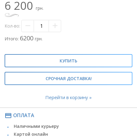
6 200
- перец острый - 2 шт
грн.
- лук зелёный - 1 пуч
- зелень - 2 пуч
- деревянный ящик
Кол-во:
- декоративный наполнитель
- шпажки
6200
Итого:
грн.
- бечёвка
КУПИТЬ
СРОЧНАЯ ДОСТАВКА!
Перейти в корзину »
payment
ОПЛАТА
Наличными курьеру
Картой онлайн