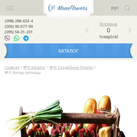
рус
(098) 288-633-4
(093) 90-577-90
0
(095) 56-31-231
товар(ов)
КАТАЛОГ
Главная
>
💙💛 Каталог
>
💙💛 Съедобные букеты
>
💙💛 Вечер пятницы