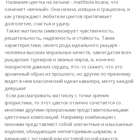
Название цветка на латыни - matthiola incana, что
означает «вечный». Она нежна, изящна и грациозна, и
как утверждают любители цветов притягивает
долголетие, счастья и удачу.
Также маттиола символизирует чувственность,
решительность, надёжность и стойкость. Такие
характеристики, своего рода идеального рыцаря -
человека высоких моральных качеств, завсегдатая всех
рыцарских турниров и званых пиров, и, конечно
покорителя дамских сердец. Кто-то скажет, что это
архаичный образ из прошлого, но другие по-прежнему
видят в нем классический идеал кавалера, мечту каждой
девушки!
Если рассматривать маттиолу с точки зрения
флористики, то этот цветок отлично сочетается со
многими другими прекрасными представительницами
цветочных композиций. Например комбинации с
пионами представляют собой элегантные и изысканные
изделия, обладающие неповторимым шармом, а
вариации с эустомой или кустовой розой кажутся