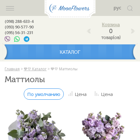
рус
(098) 288-633-4
(093) 90-577-90
0
(095) 56-31-231
товар(ов)
КАТАЛОГ
Главная
>
💙💛 Каталог
>
💙💛 Маттиолы
Маттиолы
По умолчанию
Цена
Цена