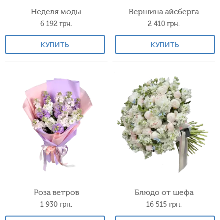
Неделя моды
Вершина айсберга
6 192
грн.
2 410
грн.
КУПИТЬ
КУПИТЬ
Роза ветров
Блюдо от шефа
1 930
грн.
16 515
грн.