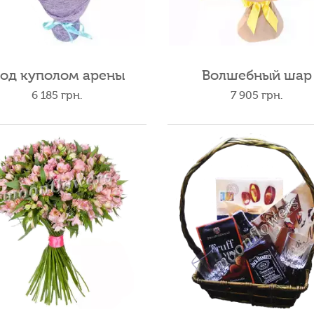
од куполом арены
Волшебный шар
6 185
грн.
7 905
грн.