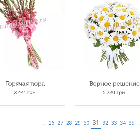
Горячая пора
Верное решение
2 441
грн.
5 720
грн.
31
...
26
27
28
29
30
32
33
34
35
..