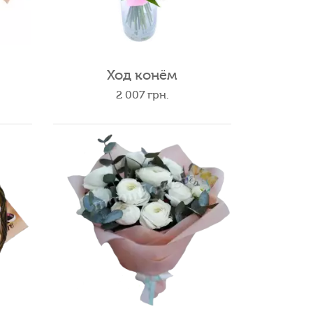
Ход конём
2 007
грн.