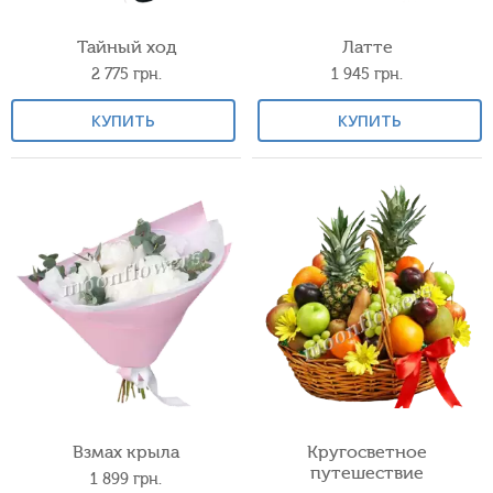
Тайный ход
Латте
2 775
грн.
1 945
грн.
КУПИТЬ
КУПИТЬ
Взмах крыла
Кругосветное
путешествие
1 899
грн.