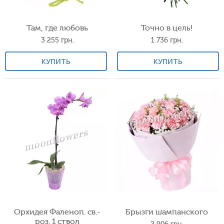
Там, где любовь
Точно в цель!
3 255
грн.
1 736
грн.
КУПИТЬ
КУПИТЬ
Орхидея Фаленоп. св.-
Брызги шампанского
роз. 1 ствол