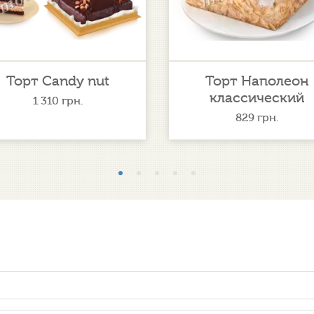
Торт Candy nut
Торт Наполеон
классический
1 310
грн.
829
грн.