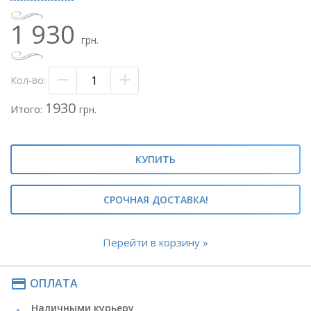
- флористическая бумага розоавя
- лента атласная
1 930
грн.
Метки: #букет из 15 розовых роз#
Кол-во:
1930
Итого:
грн.
КУПИТЬ
СРОЧНАЯ ДОСТАВКА!
Перейти в корзину »
payment
ОПЛАТА
Наличными курьеру