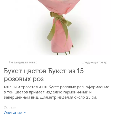
← Предыдущий товар
Следующй товар →
Букет цветов Букет из 15
розовых роз
Милый и трогательный
букет розовых роз, оформление
в тон цветов придаёт изделию гармоничный и
завершённый вид. Диаметр изделия около 25 см.
Состав:
- роза розовая - 15 шт
Описание