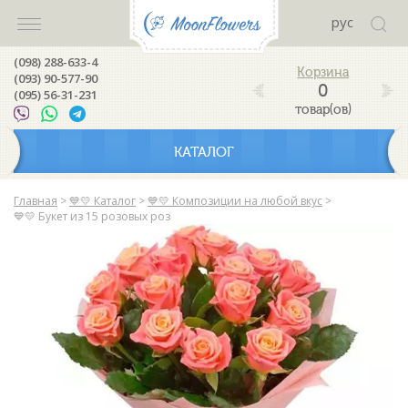
рус
(098) 288-633-4
(093) 90-577-90
0
(095) 56-31-231
товар(ов)
КАТАЛОГ
Главная
>
💙💛 Каталог
>
💙💛 Композиции на любой вкус
>
💙💛 Букет из 15 розовых роз