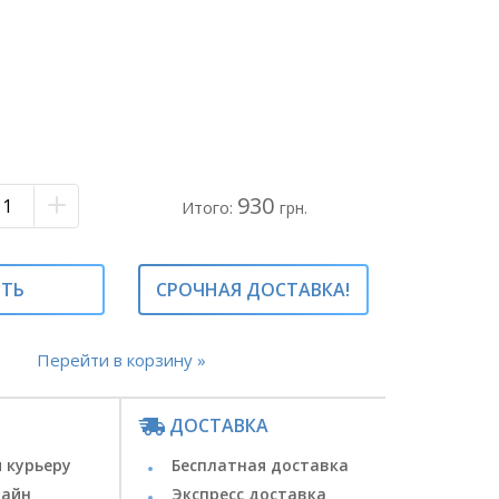
5 шт
 вет
ая бумага
ая
ьшой букет белых роз#
930
Итого:
грн.
ИТЬ
СРОЧНАЯ ДОСТАВКА!
Перейти в корзину »
ДОСТАВКА
 курьеру
Бесплатная доставка
лайн
Экспресс доставка