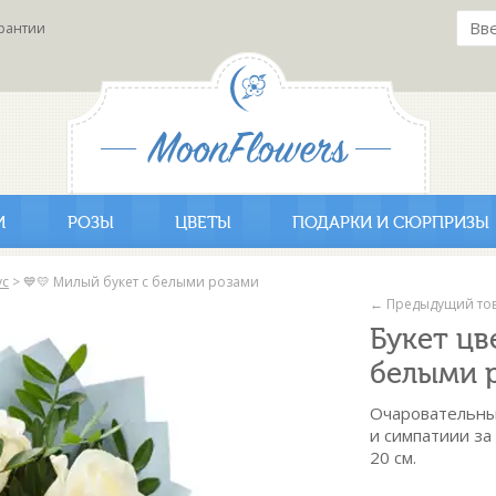
рантии
И
РОЗЫ
ЦВЕТЫ
ПОДАРКИ И СЮРПРИЗЫ
ус
>
💙💛 Милый букет с белыми розами
← Предыдущий то
Букет цв
белыми 
Очаровательный
и симпатиии за
20 см.