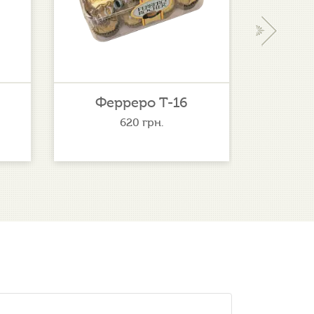
›
Ферреро Т-16
мал
620
грн.