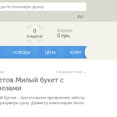
рус
0
Корзина:
0
грн.
товар(ов)
ПОВОДЫ
ЦЕНА
КОМУ
вар
Следующй товар →
етов Милый букет с
розами
 буктик - трогательное проявление заботы
 разумную цену. Диаметр композиции около