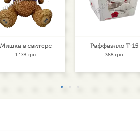
Мишка в свитере
Раффаэлло Т-15
1 178
грн.
388
грн.