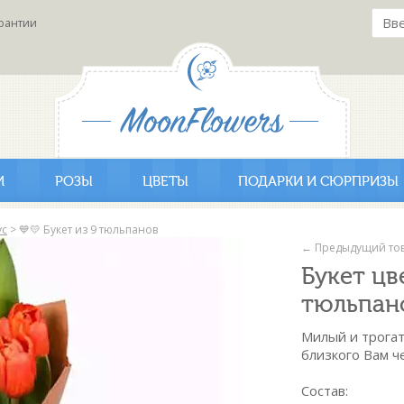
рантии
И
РОЗЫ
ЦВЕТЫ
ПОДАРКИ И СЮРПРИЗЫ
ус
>
💙💛 Букет из 9 тюльпанов
← Предыдущий то
Букет цв
тюльпан
Милый и трога
близкого Вам ч
Состав: