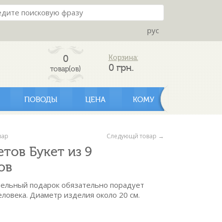
рус
0
Корзина:
0
грн.
товар(ов)
ПОВОДЫ
ЦЕНА
КОМУ
вар
Следующй товар →
етов Букет из 9
ов
тельный подарок обязательно порадует
еловека. Диаметр изделия около 20 см.