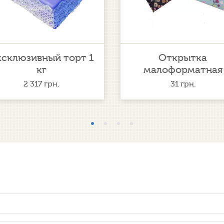
ксклюзивный торт 1
Открытка
кг
малоформатная
2 317
грн.
31
грн.