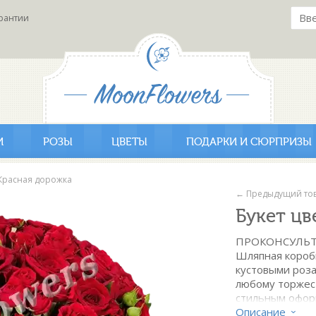
рантии
И
РОЗЫ
ЦВЕТЫ
ПОДАРКИ И СЮРПРИЗЫ
 Красная дорожка
← Предыдущий то
Букет цв
ПРОКОНСУЛЬТ
Шляпная короб
кустовыми роза
любому торжест
стильным офор
красавицу. Диа
Описание