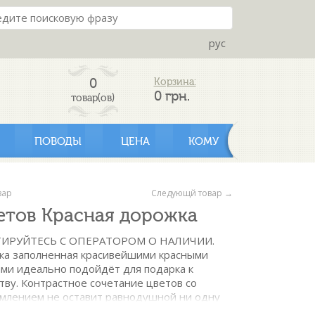
рус
0
Корзина:
0
грн.
товар(ов)
ПОВОДЫ
ЦЕНА
КОМУ
вар
Следующй товар →
етов Красная дорожка
ИРУЙТЕСЬ С ОПЕРАТОРОМ О НАЛИЧИИ.
ка заполненная красивейшими красными
ми идеально подойдёт для подарка к
ву. Контрастное сочетание цветов со
млением не оставит равнодушной ни одну
метр шапки изделия около 25 см. Оттенок