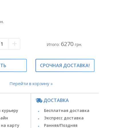
не строго соответствовать фото, но
 будет выдержана.
рн.
 бордовая - 15 вет.
ая бумага чёрная
ий оазис
6270
бка чёрная
Итого:
грн.
ные композиции#красная роза#красные
ИТЬ
СРОЧНАЯ ДОСТАВКА!
а#кустовые розы#стильные букеты#
Перейти в корзину »
ДОСТАВКА
 курьеру
Бесплатная доставка
лайн
Экспресс доставка
 на карту
Ранняя/Поздняя