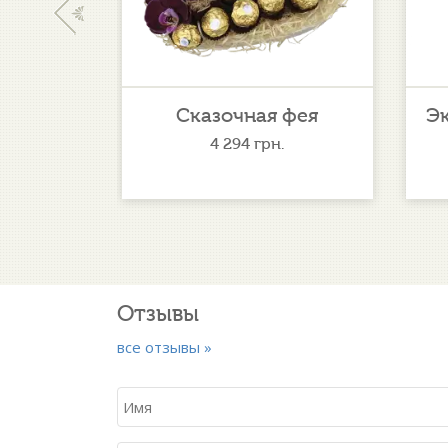
‹
 чёрные
Сказочная фея
Э
4 294
грн.
Отзывы
все отзывы »