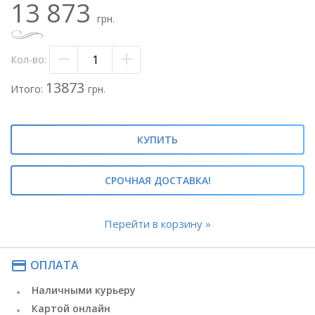
13 873
- роза белая - 50 шт.
грн.
- флористическая сетка красная
- лента атласная
Кол-во:
Метки: #101 роза#букет со 101 розы#букет со 101
розой#
13873
Итого:
грн.
#101 белая и красная роза#большой букет роз#букет
роз микс#
КУПИТЬ
СРОЧНАЯ ДОСТАВКА!
Перейти в корзину »
payment
ОПЛАТА
Наличными курьеру
Картой онлайн