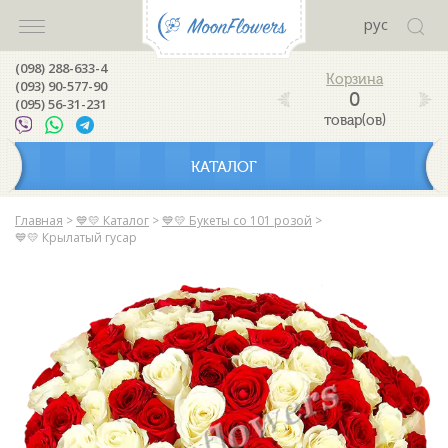
рус
(098) 288-633-4
(093) 90-577-90
0
(095) 56-31-231
товар(ов)
КАТАЛОГ
Главная
>
💙💛 Каталог
>
💙💛 Букеты со 101 розой
>
💙💛 Крылатый гусар