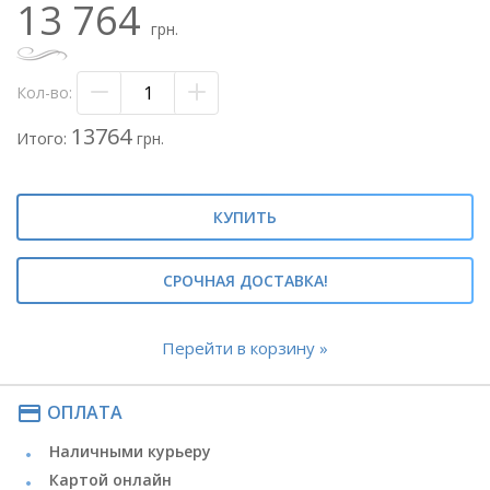
13 764
- флористический оазис
грн.
- лента атласная
Метки: #101 роза в коробке#коробка с розой#коробка с
Кол-во:
розами#коробка со 101 розой#
#шляпная коробка с розами#шляпная коробка с
13764
Итого:
грн.
розой#коробка с кремовой розой#
КУПИТЬ
СРОЧНАЯ ДОСТАВКА!
Перейти в корзину »
payment
ОПЛАТА
Наличными курьеру
Картой онлайн