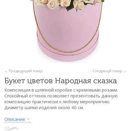
← Предыдущий товар
Следующй товар →
Букет цветов Народная сказка
Композиция в шляпной коробке с кремовыми розами.
Спокойный оттенок позволяет презентовать данную
композицию практически к любому мероприятию.
Диаметр шапки изделия около 40 см.
Состав:
Описание
- роза кремовая - 101 шт.
- шляпная коробка светлая