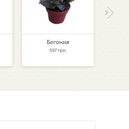
›
Бегония
Фе
597
грн.