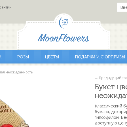
рантии
И
РОЗЫ
ЦВЕТЫ
ПОДАРКИ И СЮРПРИЗЫ
тная неожиданность
← Предыдущий то
Букет цв
неожида
Классический б
бумаги, декори
гипсофилой. Б
доступную цену