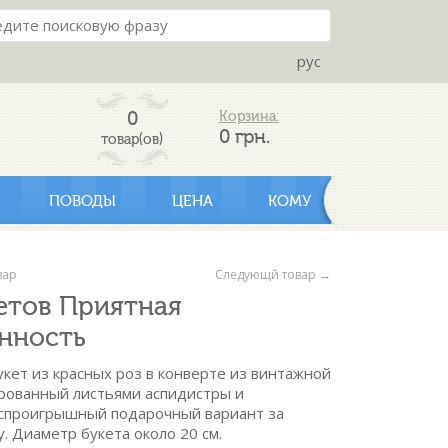
рус
0
Корзина:
0
грн.
товар(ов)
ПОВОДЫ
ЦЕНА
КОМУ
вар
Следующй товар →
етов Приятная
нность
укет из красных роз в конверте из винтажной
рованный листьями аспидистры и
еспроигрышный подарочный вариант за
. Диаметр букета около 20 см.