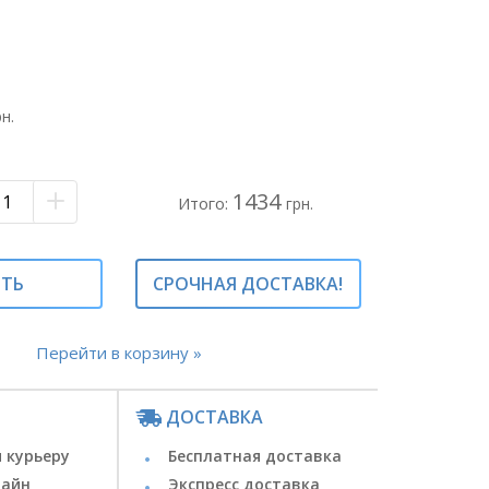
- 7 шт.
 пач.
2 вет.
 вет.
рн.
 с рисунком
1434
Итого:
грн.
ИТЬ
СРОЧНАЯ ДОСТАВКА!
Перейти в корзину »
ДОСТАВКА
 курьеру
Бесплатная доставка
лайн
Экспресс доставка