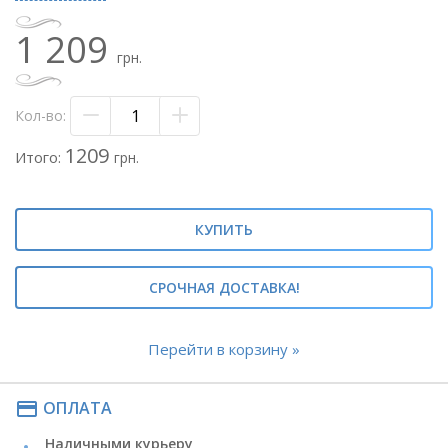
Состав:
- альстромерия разноцв. - 7 вет.
1 209
- крафт бумага с рисунком
грн.
- лента атласная
Метки: #недорогой букет#бюджетный
Кол-во:
букет#альстромерия#
#альстромерии#букет альстомерий#букет с
1209
Итого:
грн.
альстромериями#
КУПИТЬ
СРОЧНАЯ ДОСТАВКА!
Перейти в корзину »
payment
ОПЛАТА
Наличными курьеру