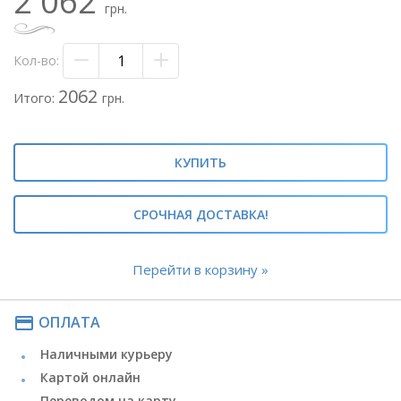
2 062
- маттиола белая - 3 вет.
грн.
- флористическая бумага розовая
- лента атласная
Кол-во:
Метки: #розовый букет цветов#букет роз с
маттиолой#букет цветов микс#букет с гвоздиками#
2062
Итого:
грн.
КУПИТЬ
СРОЧНАЯ ДОСТАВКА!
Перейти в корзину »
payment
ОПЛАТА
Наличными курьеру
Картой онлайн
Переводом на карту