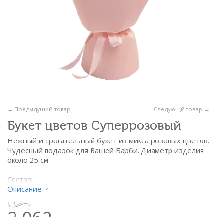
← Предыдущий товар
Следующй товар →
Букет цветов Суперрозовый
Нежный и трогательный букет из микса розовых цветов.
Чудесный подарок для Вашей Барби. Диаметр изделия
около 25 см.
Состав:
- гвоздика розовая - 7 шт.
Описание
- роза розовая - 5 шт.
- эустома розовая - 2 вет.