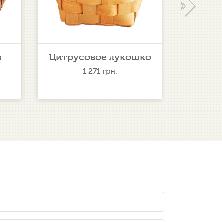
›
з
Цитрусовое лукошко
Де
1 271
грн.