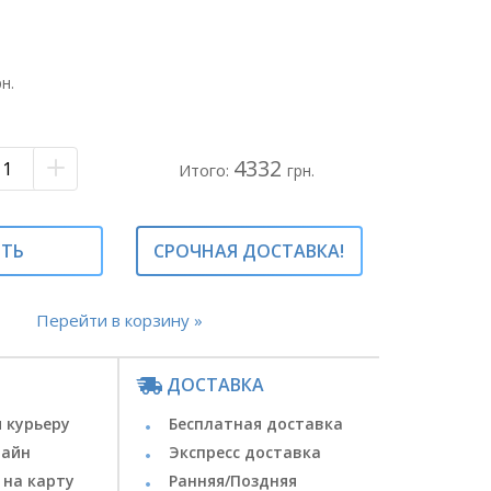
. Диаметр изделия около 30 см.
ный - 43 шт.
рн.
ая
 из тюльпанов#букет тюльпанов#букет
4332
тюльпанов##букет из 43 тюльпанов#43
Итого:
грн.
букете#тюльпаны в букете#
ИТЬ
СРОЧНАЯ ДОСТАВКА!
Перейти в корзину »
ДОСТАВКА
 курьеру
Бесплатная доставка
лайн
Экспресс доставка
 на карту
Ранняя/Поздняя