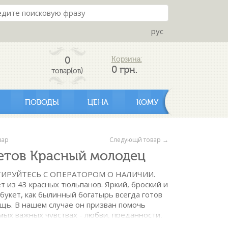
рус
0
Корзина:
0
грн.
товар(ов)
ПОВОДЫ
ЦЕНА
КОМУ
вар
Следующй товар →
ветов Красный молодец
ИРУЙТЕСЬ С ОПЕРАТОРОМ О НАЛИЧИИ.
 из 43 красных тюльпанов. Яркий, броский и
укет, как былинный богатырь всегда готов
щь. В нашем случае он призван помочь
мых важных чувствах - любви, преданности,
но заставить улыбнуться свою счастливую