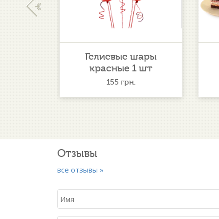
‹
те!
Гелиевые шары
красные 1 шт
155
грн.
Отзывы
все отзывы »