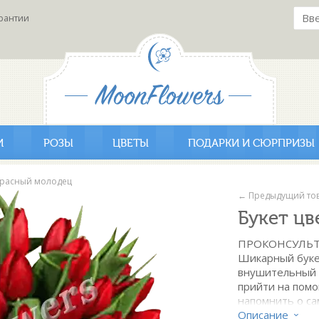
рантии
И
РОЗЫ
ЦВЕТЫ
ПОДАРКИ И СЮРПРИЗЫ
Красный молодец
← Предыдущий то
Букет ц
ПРОКОНСУЛЬТ
Шикарный букет
внушительный б
прийти на помо
напомнить о са
дружбе и конеч
Описание