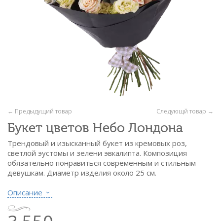
← Предыдущий товар
Следующй товар →
Букет цветов Небо Лондона
Трендовый и изысканный букет из кремовых роз,
светлой эустомы и зелени эвкалипта. Композиция
обязательно понравиться современным и стильным
девушкам. Диаметр изделия около 25 см.
Cостав:
Описание
- роза кремовая - 15 шт.
- эустома светлая - 6 шт.