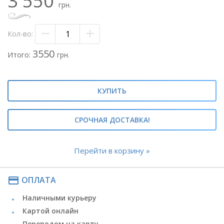
3 550
- эвкалипт - 1/4 пач.
грн.
- корейская бумага
- лента атласная
Кол-во:
Метки: #стильный букет#светлый букет#букет цветов
микс#
3550
Итого:
грн.
#композиция с розами и эустомами#розы и
эустомы#розы и лизиантусы#
КУПИТЬ
СРОЧНАЯ ДОСТАВКА!
Перейти в корзину »
payment
ОПЛАТА
Наличными курьеру
Картой онлайн
Переводом на карту