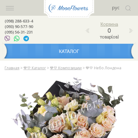
рус
(098) 288-633-4
(093) 90-577-90
0
(095) 56-31-231
товар(ов)
КАТАЛОГ
Главная
>
💙💛 Каталог
>
💙💛 Композиции
>
💙💛 Небо Лондона