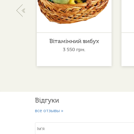
‹
вибух
Флеш
.
1 387
грн.
Відгуки
все отзывы »