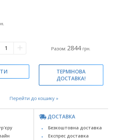
ізнокольор. - 15 гіл.
 оазис
робка
рн.
а
 коробка з альстромеріями#капелюшна
х квітів#
2844
Разом:
грн.
в капелюшній коробці#квіти в
гі квіти в капелюшній коробці#
ИТИ
ТЕРМІНОВА
ДОСТАВКА!
Перейти до кошику »
ДОСТАВКА
ур'єру
Безкоштовна доставка
лайн
Експрес доставка