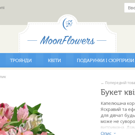
тії
ТРОЯНДИ
КВІТИ
ПОДАРУНКИ І СЮРПРИЗИ
елик
← Попередній тов
Букет кв
Капелюшна коро
Яскравий та еф
для дівчат будь
може не суворо
витримана. Діа
Опис