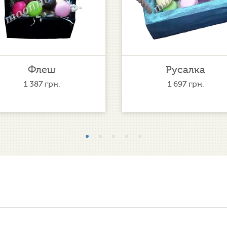
Русалка
Не хворійте!
1 697
грн.
1 527
грн.