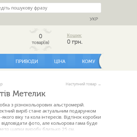
УКР
0
Кошик:
0
грн.
товар(ів)
ПРИВОДИ
ЦІНА
КОМУ
ар
Наступний товар →
ітів Метелик
бка з різнокольорових альстромерій.
ектний виріб стане актуальним подарунком
-якого віку та кола інтересів. Відтінок коробки
 відповідати фото, але кольорова гама буде
метр шапки виробу близько 25 см.