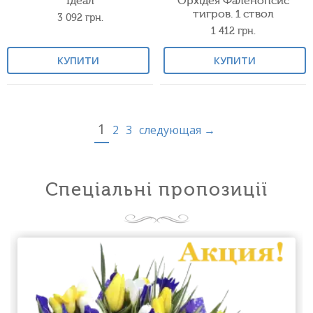
Ідеал
Орхідея Фаленопсис
тигров. 1 ствол
3 092
грн.
1 412
грн.
КУПИТИ
КУПИТИ
1
2
3
следующая →
Спеціальні пропозиції