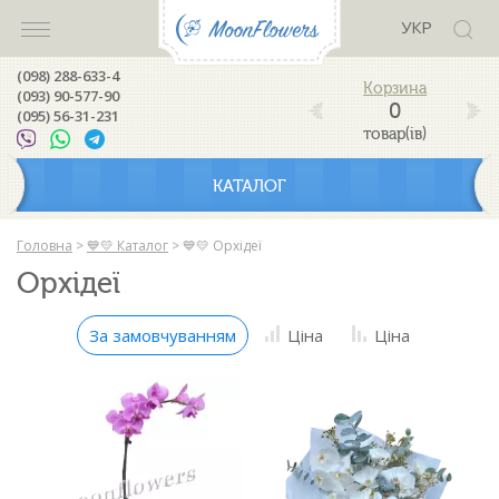
УКР
(098) 288-633-4
(093) 90-577-90
0
(095) 56-31-231
товар(ів)
КАТАЛОГ
Головна
>
💙💛 Каталог
>
💙💛 Орхідеї
Орхідеї
За замовчуванням
Ціна
Ціна