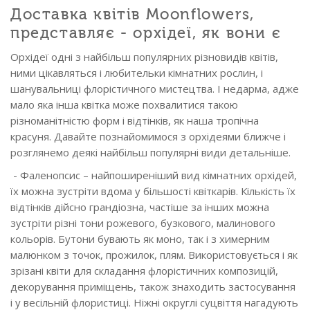
Доставка квітів Moonflowers,
представляє - орхідеї, як вони є
Орхідеї одні з найбільш популярних різновидів квітів,
ними цікавляться і любительки кімнатних рослин, і
шанувальниці флорістичного мистецтва. І недарма, адже
мало яка інша квітка може похвалитися такою
різноманітністю форм і відтінків, як наша тропічна
красуня. Давайте познайомимося з орхідеями ближче і
розглянемо деякі найбільш популярні види детальніше.
- Фаленопсис – найпоширеніший вид кімнатних орхідей,
їх можна зустріти вдома у більшості квіткарів. Кількість їх
відтінків дійсно грандіозна, частіше за інших можна
зустріти різні тони рожевого, бузкового, малинового
кольорів. Бутони бувають як моно, так і з химерним
малюнком з точок, прожилок, плям. Використовується і як
зрізані квіти для складання флорістичних композицій,
декорування приміщень, також знаходить застосування
і у весільній флористиці. Ніжні округлі суцвіття нагадують