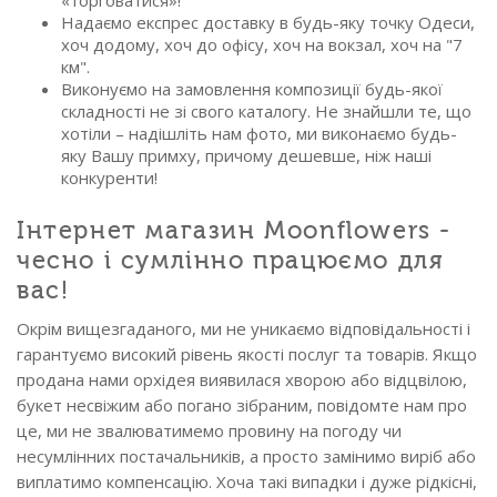
«торговатися»!
Надаємо експрес доставку в будь-яку точку Одеси,
хоч додому, хоч до офісу, хоч на вокзал, хоч на "7
км".
Виконуємо на замовлення композиції будь-якої
складності не зі свого каталогу. Не знайшли те, що
хотіли – надішліть нам фото, ми виконаємо будь-
яку Вашу примху, причому дешевше, ніж наші
конкуренти!
Інтернет магазин Moonflowers -
чесно і сумлінно працюємо для
вас!
Окрім вищезгаданого, ми не уникаємо відповідальності і
гарантуємо високий рівень якості послуг та товарів. Якщо
продана нами орхідея виявилася хворою або відцвілою,
букет несвіжим або погано зібраним, повідомте нам про
це, ми не звалюватимемо провину на погоду чи
несумлінних постачальників, а просто замінимо виріб або
виплатимо компенсацію. Хоча такі випадки і дуже рідкісні,