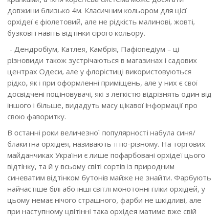
довжини близько 4м. Класичним кольором для цієї
орхідеї є фіолетовий, але не рідкість малинові, жовті,
бузкові і навіть відтінки сірого кольору.
- Дендробіум, Катлея, Камбрія, Пафіопедіум – ці
різновиди також зустрічаються в магазинах і садових
центрах Одеси, але у флорістиці використовуються
рідко, як і при оформленні приміщень, але у них є свої
досвідчені поціновувачі, які з легкістю відрізнять один від
іншого і більше, видадуть масу цікавої інформації про
свою фаворитку.
В останні роки величезної популярності набула синя/
блакитна орхідея, називають її по-різному. На торгових
майданчиках України є лише пофарбовані орхідеї цього
відтінку, та й у всьому світі сортів із природним
синеватим відтінком бутонів майже не знайти. Фарбують
найчастіше білі або інші світлі монотонні гілки орхідей, у
цьому немає нічого страшного, фарби не шкідливі, але
при наступному цвітінні така орхідея матиме вже свій