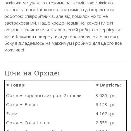
оскільки ми уважно стежимо за незмінною свіжістю
всього нашого квіткового асортименту, і коректною
роботою співробітників, але від помилок ніхто не
застрахований. Наше кредо незмінне: кожен клієнт
повинен залишитися задоволений роботою сервісу та
мати бажання повернутися до нас знову, ми ж зі свого
боку викладаємось на максимум і робимо для цього все
можливе!
Ціни на Орхідеї
⭐ Товар:
⭐ Вартість:
Орхідея королівських рож. 2 стволи
3 085
грн.
Орхідея Ванда
6 123
грн.
Едем
4 162
грн.
Орхідея Синя 1 ствол
2 558
грн.