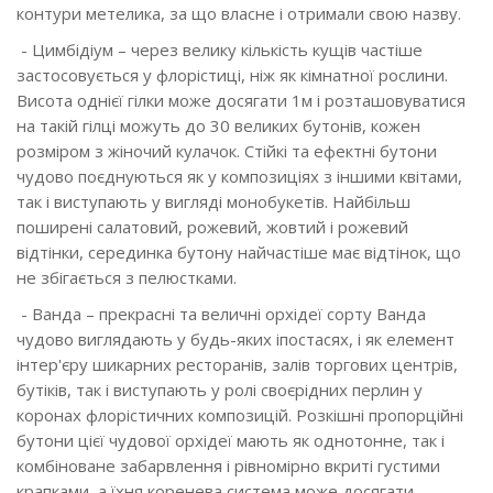
контури метелика, за що власне і отримали свою назву.
- Цимбідіум – через велику кількість кущів частіше
застосовується у флорістиці, ніж як кімнатної рослини.
Висота однієї гілки може досягати 1м і розташовуватися
на такій гілці можуть до 30 великих бутонів, кожен
розміром з жіночий кулачок. Стійкі та ефектні бутони
чудово поєднуються як у композиціях з іншими квітами,
так і виступають у вигляді монобукетів. Найбільш
поширені салатовий, рожевий, жовтий і рожевий
відтінки, серединка бутону найчастіше має відтінок, що
не збігається з пелюстками.
- Ванда – прекрасні та величні орхідеї сорту Ванда
чудово виглядають у будь-яких іпостасях, і як елемент
інтер'єру шикарних ресторанів, залів торгових центрів,
бутіків, так і виступають у ролі своєрідних перлин у
коронах флорістичних композицій. Розкішні пропорційні
бутони цієї чудової орхідеї мають як однотонне, так і
комбіноване забарвлення і рівномірно вкриті густими
крапками, а їхня коренева система може досягати