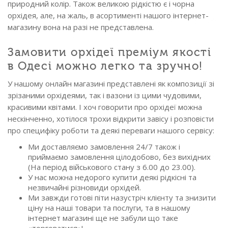
природний колір. Також великою рідкістю є і чорна
орхідея, але, на жаль, в асортименті нашого інтернет-
магазину вона на разі не представлена.
Замовити орхідеї преміум якості
в Одесі можно легко та зручно!
У нашому онлайн магазині представлені як композиції зі
зрізаними орхідеями, так і вазони із цими чудовими,
красивими квітами. І хоч говорити про орхідеї можна
нескінченно, хотілося трохи відкрити завісу і розповісти
про специфіку роботи та деякі переваги нашого сервісу:
Ми доставляємо замовлення 24/7 також і
приймаємо замовлення цілодобово, без вихідних
(На період військового стану з 6.00 до 23.00).
У нас можна недорого купити деякі рідкісні та
незвичайні різновиди орхідей.
Ми завжди готові піти назустріч клієнту та знизити
ціну на наші товари та послуги, та в нашому
інтернет магазині ще не забули що таке