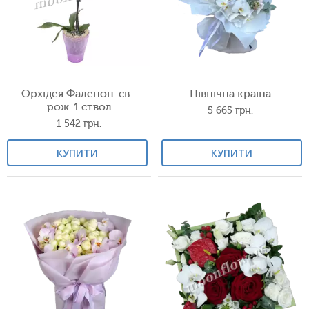
Орхідея Фаленоп. св.-
Північна країна
рож. 1 ствол
5 665
грн.
1 542
грн.
КУПИТИ
КУПИТИ