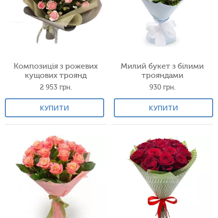
Композиція з рожевих
Милий букет з білими
кущових троянд
трояндами
2 953
грн.
930
грн.
КУПИТИ
КУПИТИ