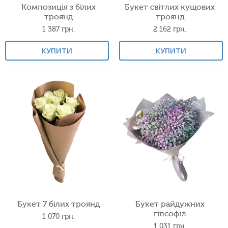
Композиція з білих
Букет світлих кущових
троянд
троянд
1 387
грн.
2 162
грн.
КУПИТИ
КУПИТИ
Букет 7 білих троянд
Букет райдужних
гіпсофіл
1 070
грн.
1 031
грн.