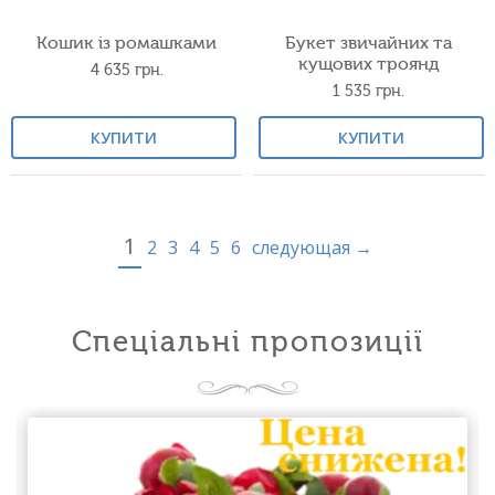
Кошик із ромашками
Букет звичайних та
кущових троянд
4 635
грн.
1 535
грн.
КУПИТИ
КУПИТИ
1
2
3
4
5
6
следующая →
Спеціальні пропозиції