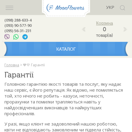
УКР
(098) 288-633-4
(093) 90-577-90
0
(095) 56-31-231
товар(ів)
КАТАЛОГ
Головна
>
💙💛 Гарантії
Гарантії
Головною гарантією якості товарів та послуг, яку надає
наш сервіс, є його репутація. Як відомо, не помиляється
той, хто нічого не робить - казуси, неточності,
прорахунки та помилки трапляються навіть у
найдосвідченіших виконавців та найкрутіших
професіоналів.
У разі, якщо клієнт не задоволений нашою роботою,
квіти не відповідають замовленим чи підвела стійкість,