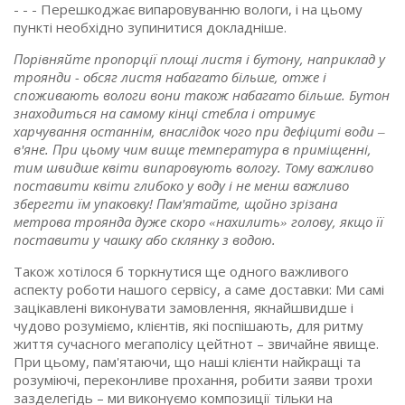
- - - Перешкоджає випаровуванню вологи, і на цьому
пункті необхідно зупинитися докладніше.
Порівняйте пропорції площі листя і бутону, наприклад у
троянди - обсяг листя набагато більше, отже і
споживають вологи вони також набагато більше. Бутон
знаходиться на самому кінці стебла і отримує
харчування останнім, внаслідок чого при дефіциті води –
в'яне. При цьому чим вище температура в приміщенні,
тим швидше квіти випаровують вологу. Тому важливо
поставити квіти глибоко у воду і не менш важливо
зберегти їм упаковку! Пам'ятайте, щойно зрізана
метрова троянда дуже скоро «нахилить» голову, якщо її
поставити у чашку або склянку з водою.
Також хотілося б торкнутися ще одного важливого
аспекту роботи нашого сервісу, а саме доставки: Ми самі
зацікавлені виконувати замовлення, якнайшвидше і
чудово розуміємо, клієнтів, які поспішають, для ритму
життя сучасного мегаполісу цейтнот – звичайне явище.
При цьому, пам'ятаючи, що наші клієнти найкращі та
розуміючі, переконливе прохання, робити заяви трохи
зазделегідь – ми виконуємо композиції тільки на