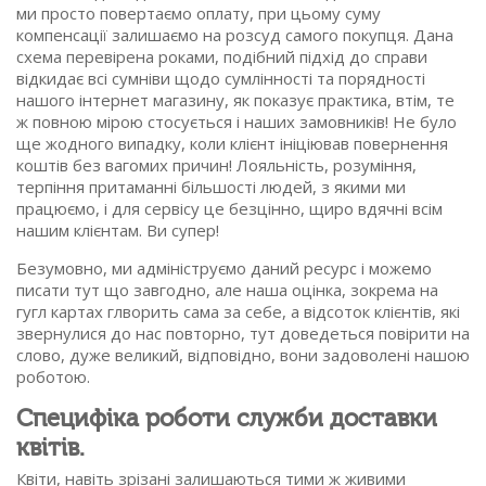
ми просто повертаємо оплату, при цьому суму
компенсації залишаємо на розсуд самого покупця. Дана
схема перевірена роками, подібний підхід до справи
відкидає всі сумніви щодо сумлінності та порядності
нашого інтернет магазину, як показує практика, втім, те
ж повною мірою стосується і наших замовників! Не було
ще жодного випадку, коли клієнт ініціював повернення
коштів без вагомих причин! Лояльність, розуміння,
терпіння притаманні більшості людей, з якими ми
працюємо, і для сервісу це безцінно, щиро вдячні всім
нашим клієнтам. Ви супер!
Безумовно, ми адмініструємо даний ресурс і можемо
писати тут що завгодно, але наша оцінка, зокрема на
гугл картах глворить сама за себе, а відсоток клієнтів, які
звернулися до нас повторно, тут доведеться повірити на
слово, дуже великий, відповідно, вони задоволені нашою
роботою.
Специфіка роботи служби доставки
квітів.
Квіти, навіть зрізані залишаються тими ж живими