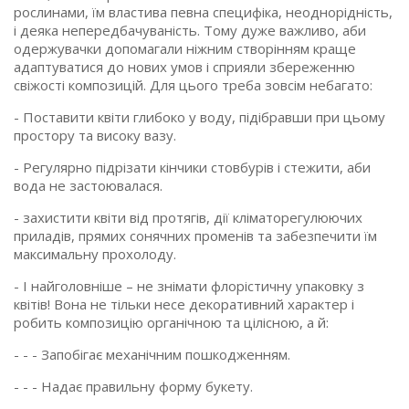
рослинами, їм властива певна специфіка, неоднорідність,
і деяка непередбачуваність. Тому дуже важливо, аби
одержувачки допомагали ніжним створінням краще
адаптуватися до нових умов і сприяли збереженню
свіжості композицій. Для цього треба зовсім небагато:
- Поставити квіти глибоко у воду, підібравши при цьому
простору та високу вазу.
- Регулярно підрізати кінчики стовбурів і стежити, аби
вода не застоювалася.
- захистити квіти від протягів, дії кліматорегулюючих
приладів, прямих сонячних променів та забезпечити їм
максимальну прохолоду.
- І найголовніше – не знімати флорістичну упаковку з
квітів! Вона не тільки несе декоративний характер і
робить композицію органічною та цілісною, а й:
- - - Запобігає механічним пошкодженням.
- - - Надає правильну форму букету.