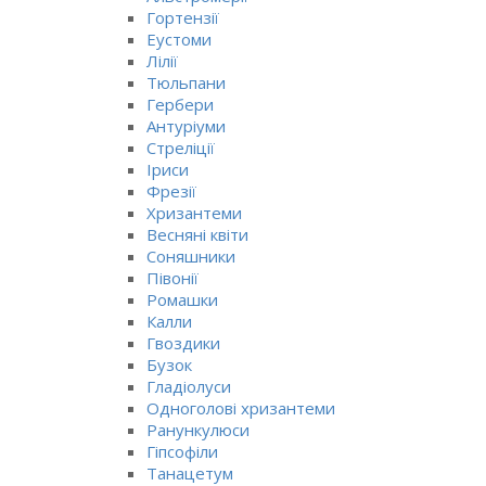
Гортензії
Еустоми
Лілії
Тюльпани
Гербери
Антуріуми
Стреліції
Іриси
Фрезії
Хризантеми
Весняні квіти
Соняшники
Півонії
Ромашки
Калли
Гвоздики
Бузок
Гладіолуси
Одноголові хризантеми
Ранункулюси
Гіпсофіли
Танацетум