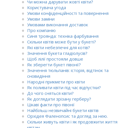
Чи можна дарувати жовті квіти?
Користувача угода
Умови конфіденційності та повернення
Умови заміни
Умовами виконання доставок
Про компанію
Синя троянда: техніка фарбування
Скільки квітів може бути у букеті?
Які квіти небезпечні для котів?
Значення букета гладіолусів?
Щоб лілії простояли довше
Як зберегти букет півонії?
Значення тюльпанів: історія, відтінок та
сновидіння
Народні прикмети про квіти
Як поливати квіти під час відпустки?
До чого сняться квіти?
Як доглядати зрізану герберу?
Цікаві факти про півонії
Найбільш незвичайні букети квітів
Орхідея Фаленопсис та догляд за нею.
Скільки живуть квіти і як продовжити життя
квітам