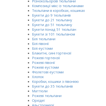
Різнокольорові тюльпани
Композиції мікс із тюльпанами
Тюльпани в коробках, кошиках
Букети до 9 тюльпанів
Букети до 21 тюльпану
Букети до 51 тюльпану
Букети понад 51 тюльпан
Букети зі 101 тюльпаном
Білі тюльпани
Білі півонії
Білі еустоми
Блакитні, сині гортензії
Рожеві гортензії
Рожеві півонії
Рожеві еустоми
Фіолетові еустоми
Хлопок
Коробки, кошики з півонією
Букети до 35 тюльпанів
Маттіоли
Рожеві тюльпани
Орхідеї
Альстромерії