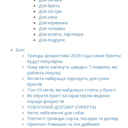
Для брата
Для сестри
Для сина
Для керівника
Для чоловіка
Для колеги, партнера
Для подруги
Блог
Тренды флористики 2026 года: какие букеты
будут популярны
Чому квіти зав'януть швидко: 7 помилок, які
роблять покупці
Які квіти найкраще підходять для сухих
букетів
Топ-10 квітів, які найдовше стоять у букеті
Як обрати букет за характером людини:
поради флористів
ПУБЛІЧНИЙ ДОГОВІР (ОФЕРТА)
Квіти, небезпечні для собак
Плетисті троянди: сорти, посадка та догляд
Оригінал. Ромашки та їхні двійники