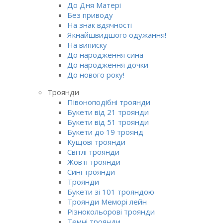
До Дня Матері
Без приводу
На знак вдячності
Якнайшвидшого одужання!
На виписку
До народження сина
До народження дочки
До нового року!
Троянди
Півоноподібні троянди
Букети від 21 троянди
Букети від 51 троянди
Букети до 19 троянд
Кущові троянди
Світлі троянди
Жовті троянди
Сині троянди
Троянди
Букети зі 101 трояндою
Троянди Меморі лейн
Різнокольорові троянди
Темні троянди