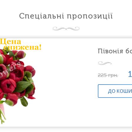
Спеціальні пропозиції
Півонія б
225
грн.
ДО КОШИ