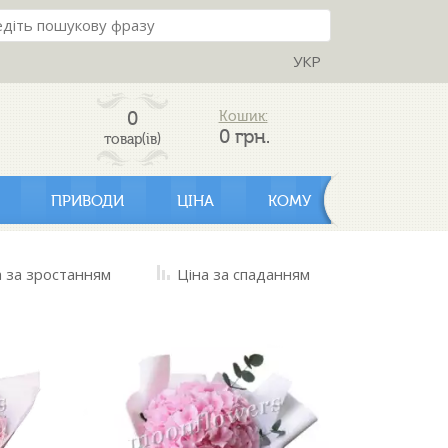
УКР
0
Кошик:
0
грн.
товар(ів)
ПРИВОДИ
ЦІНА
КОМУ
а за зростанням
Ціна за спаданням