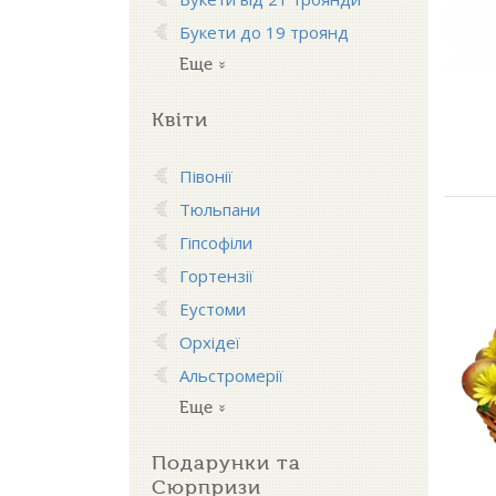
Букети до 19 троянд
Еще
Квіти
Півонії
Тюльпани
Гіпсофіли
Гортензії
Еустоми
Орхідеї
Альстромерії
Еще
Подарунки та
Сюрпризи