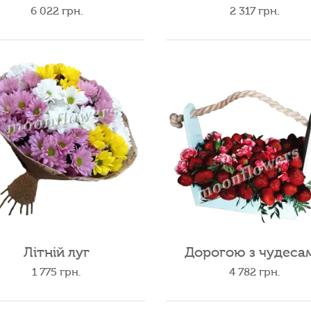
6 022
грн.
2 317
грн.
Літній луг
Дорогою з чудеса
1 775
грн.
4 782
грн.