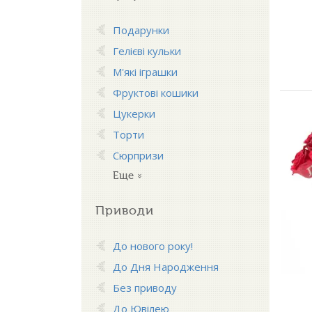
Подарунки
Гелієві кульки
М'які іграшки
Фруктові кошики
Цукерки
Торти
Сюрпризи
Еще
Приводи
До нового року!
До Дня Народження
Без приводу
До Ювілею