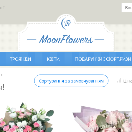
тії
ТРОЯНДИ
КВІТИ
ПОДАРУНКИ І СЮРПРИЗИ
я!
Сортування за замовчуванням
Цін
!