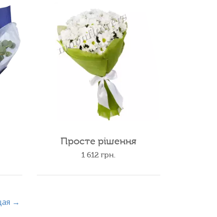
Просте рішення
1 612
грн.
щая →