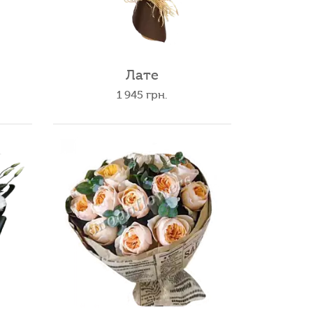
Лате
1 945
грн.