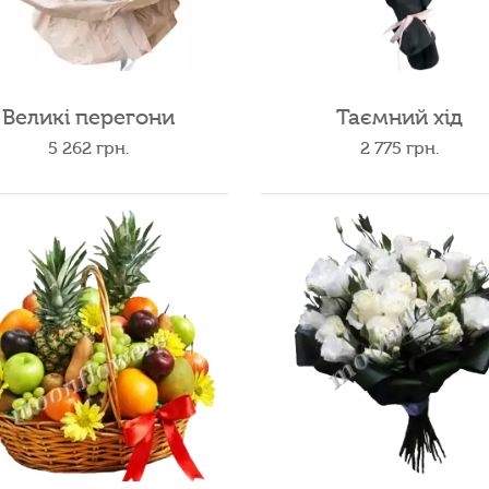
Великі перегони
Таємний хід
5 262
грн.
2 775
грн.