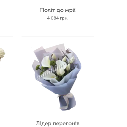
Політ до мрії
4 084
грн.
Лідер перегонів