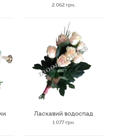
2 062
грн.
ми
Ласкавий водоспад
1 077
грн.