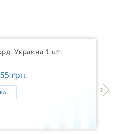
орд. Украина 1 шт.
155
грн.
›
КА