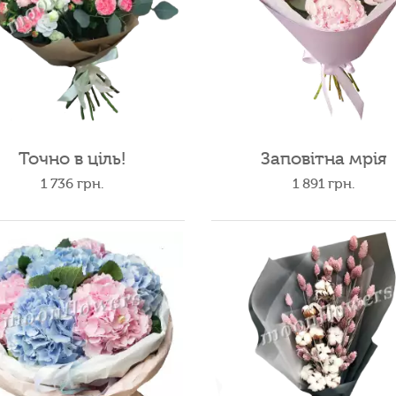
Точно в ціль!
Заповітна мрія
1 736
грн.
1 891
грн.