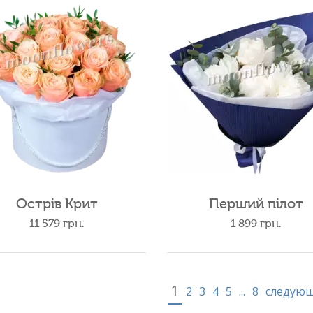
Острів Крит
Перший пілот
11 579
грн.
1 899
грн.
1
2
3
4
5
...
8
следую