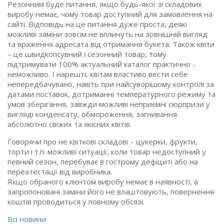
Резонним буде питання, якщо будь-якої зі складових
виробу немає, чому товар доступний для замовлення на
сайті. Відповідь на це питання дуже проста, деякі
можливі заміни зовсім не вплинуть на зовнішній вигляд
та враження адресата від отримання букета. Також квіти
– це швидкопсувний і сезонний товар, тому
підтримувати 100% актуальний каталог практично -
неможливо. І нарешті, квітам властиво вести себе
непередбачувано, навіть при найсуворішому контролі за
датами поставок, дотриманні температурного режиму та
умов зберігання, завжди можливі неприємні сюрпризи у
вигляді конденсату, обмороження, загнивання
абсолютно свіжих та якісних квітів.
Говорячи про не квіткові складові – цукерки, фрукти,
торти і т.п. можливі ситуації, коли товар недоступний у
певний сезон, перебуває в гострому дефіциті або на
переатестації від виробника.
Якщо обраного клієнтом виробу немає в наявності, а
запропоновані заміни його не влаштовують, повернення
коштів проводиться у повному обсязі.
Всі новини