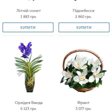
Літній сонет
Піднебесся
1 883
грн.
2 860
грн.
КУПИТИ
КУПИТИ
Орхідея Ванда
Франт
6 123
грн.
3 077
грн.