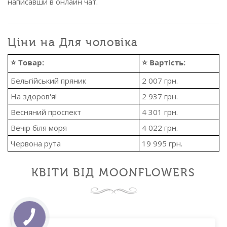
написавши в онлайн чат.
Ціни на Для чоловіка
⭐ Товар:
⭐ Вартість:
Бельгійський пряник
2 007
грн.
На здоров'я!
2 937
грн.
Весняний проспект
4 301
грн.
Вечір біля моря
4 022
грн.
Червона рута
19 995
грн.
КВІТИ ВІД MOONFLOWERS