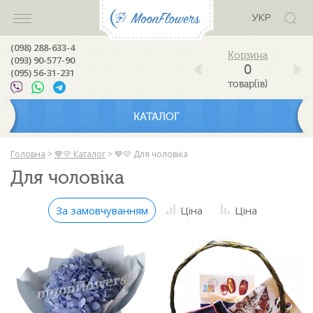
УКР
(098) 288-633-4
(093) 90-577-90
0
(095) 56-31-231
товар(ів)
КАТАЛОГ
Головна
>
💙💛 Каталог
>
💙💛 Для чоловіка
Для чоловіка
За замовчуванням
Ціна
Ціна