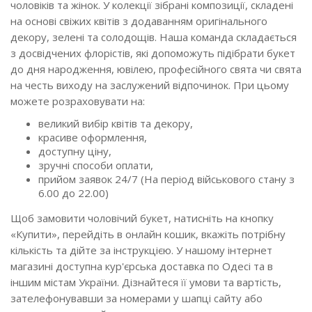
чоловіків та жінок. У колекції зібрані композиції, складені
на основі свіжих квітів з додаванням оригінального
декору, зелені та солодощів. Наша команда складається
з досвідчених флорістів, які допоможуть підібрати букет
до дня народження, ювілею, професійного свята чи свята
на честь виходу на заслужений відпочинок. При цьому
можете розраховувати на:
великий вибір квітів та декору,
красиве оформлення,
доступну ціну,
зручні способи оплати,
прийом заявок 24/7 (На період військового стану з
6.00 до 22.00)
Щоб замовити чоловічий букет, натисніть на кнопку
«Купити», перейдіть в онлайн кошик, вкажіть потрібну
кількість та дійте за інструкцією. У нашому інтернет
магазині доступна кур'єрська доставка по Одесі та в
іншим містам України. Дізнайтеся її умови та вартість,
зателефонувавши за номерами у шапці сайту або