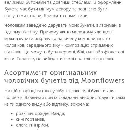
великими бутонами та довгими стеблами. В оформленні
букета має бути мінімум декору та повністю бути
відсутніми стрази, блиски та намистини.
Чоловікам заведено дарувати монобукети, витримані в
одному відтінку. Причому якщо молодому хлопцеві
можна купити яскраву та насичену композицію, то
чоловікові середнього віку – композицію стриманих
відтінків. Це можуть бути червоні, білі, сині або фіолетові
квіти. Головне, не вибирати ніжні пастельні відтінки.
Асортимент оригінальних
чоловічих букетів від Moonflowers
На цій сторінці каталогу зібрані лаконічні букети для
чоловіків. Зазвичай при їх складанні використовують свіжі
квіти одного виду або відтінку, зокрема:
розкішні орхідеї Ванда,
сині гортензії,
елегантні іриси,