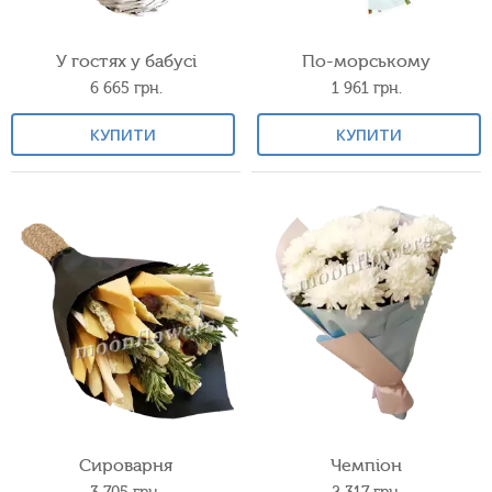
У гостях у бабусі
По-морському
6 665
грн.
1 961
грн.
КУПИТИ
КУПИТИ
Сироварня
Чемпіон