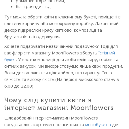
ромашкові хризантеми,
білі троянди і т.д.
Тут можна обрати квіти в класичному букеті, поміщені в
плетену корзину або монохромну коробку. Лаконічний
декор підкреслює красу квіткової композиції та
брутальність її одержувача.
Хочете подарувати незвичайний подарунок? Тоді для
вас флорісти магазину MoonFlowers зберуть
їстівний
букет
. У нас є композиції для любителів сиру, горіхів та
ситних закусок. Ми використовуємо лише свіжі продукти.
Вони доставляються цілодобово, що гарантує їхню
свіжість та високу якість.(На період військового стану з
6.00 до 22.00)
Чому слід купити квіти в
інтернет магазині Moonflowers
Цілодобовий інтернет-магазин MoonFlowers
представляє асортимент класичних та
монобукетів
для