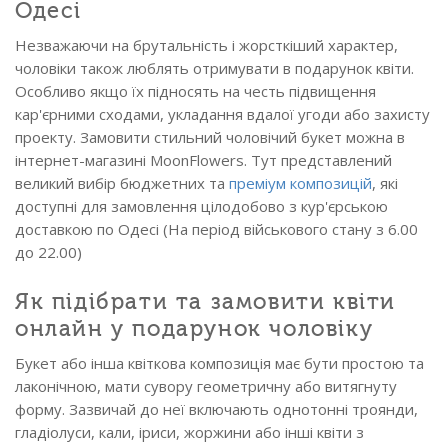
Одесі
Незважаючи на брутальність і жорсткіший характер,
чоловіки також люблять отримувати в подарунок квіти.
Особливо якщо їх підносять на честь підвищення
кар'єрними сходами, укладання вдалої угоди або захисту
проекту. Замовити стильний чоловічий букет можна в
інтернет-магазині MoonFlowers. Тут представлений
великий вибір бюджетних та
преміум композицій
, які
доступні для замовлення цілодобово з кур'єрською
доставкою по Одесі (На період військового стану з 6.00
до 22.00)
Як підібрати та замовити квіти
онлайн у подарунок чоловіку
Букет або інша квіткова композиція має бути простою та
лаконічною, мати сувору геометричну або витягнуту
форму. Зазвичай до неї включають однотонні троянди,
гладіолуси, кали, іриси, жоржини або інші квіти з