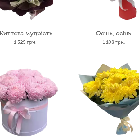
Життєва мудрість
Осінь, осінь
1 325
грн.
1 108
грн.