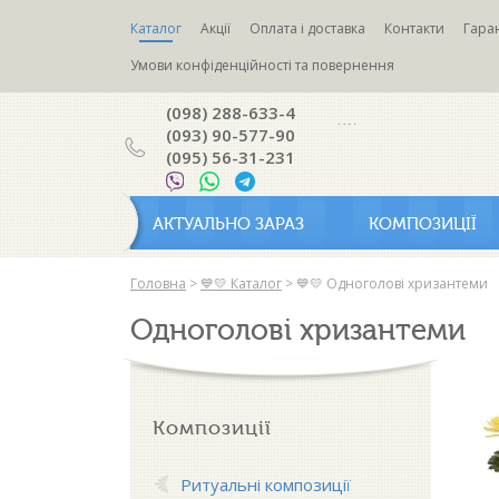
Каталог
Акції
Оплата і доставка
Контакти
Гаран
Умови конфіденційності та повернення
(098) 288-633-4
(093) 90-577-90
(095) 56-31-231
АКТУАЛЬНО ЗАРАЗ
КОМПОЗИЦІЇ
Головна
>
💙💛 Каталог
>
💙💛 Одноголові хризантеми
Одноголові хризантеми
Композиції
Ритуальні композиції