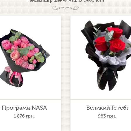
Програма NASA
Великий Гетсбі
1 876
грн.
983
грн.