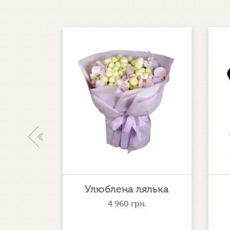
‹
иво
Улюблена лялька
.
4 960
грн.