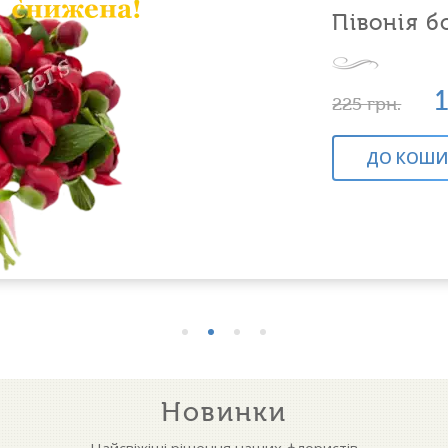
Півонія б
225
грн.
ДО КОШИ
Новинки
Найсвіжіші рішення наших флористів