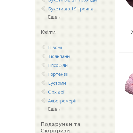
Букети до 19 троянд
Еще
Квіти
Півонії
Тюльпани
Гіпсофіли
Гортензії
Еустоми
Орхідеї
Альстромерії
Еще
Подарунки та
Сюрпризи