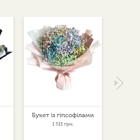
›
Букет із гіпсофілами
По
1 511
грн.