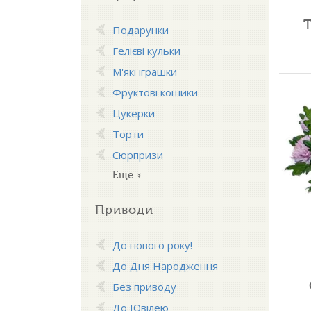
Подарунки
Гелієві кульки
М'які іграшки
Фруктові кошики
Цукерки
Торти
Сюрпризи
Еще
Приводи
До нового року!
До Дня Народження
Без приводу
До Ювілею