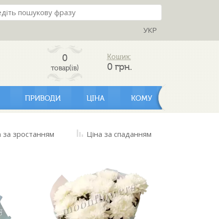
УКР
0
Кошик:
0
грн.
товар(ів)
ПРИВОДИ
ЦІНА
КОМУ
а за зростанням
Ціна за спаданням