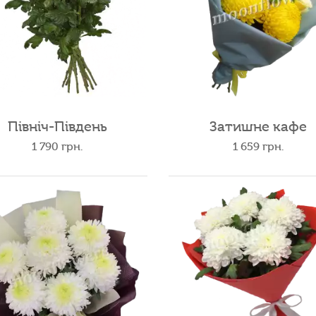
Північ-Південь
Затишне кафе
1 790
грн.
1 659
грн.