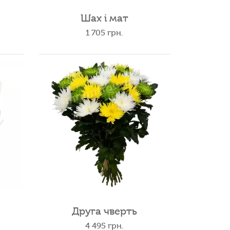
Шах і мат
1 705
грн.
Друга чверть
4 495
грн.