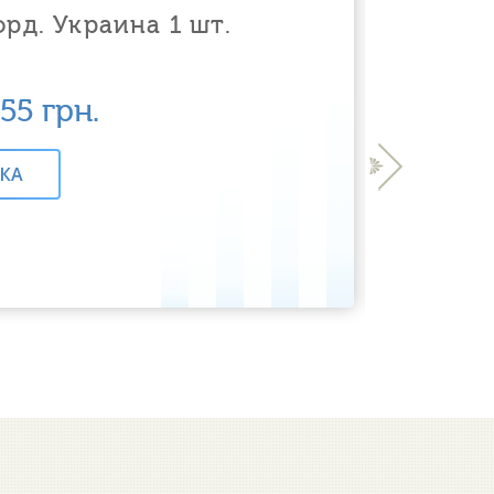
орд. Украина 1 шт.
155
грн.
›
КА