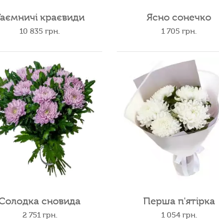
Таємничі краєвиди
Ясно сонечко
10 835
грн.
1 705
грн.
Солодка сновида
Перша п'ятірка
2 751
грн.
1 054
грн.