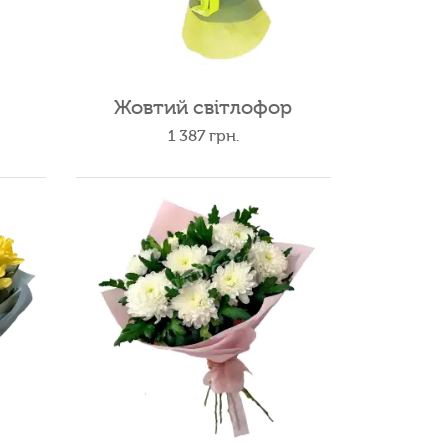
Жовтий світлофор
1 387
грн.