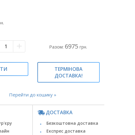
 папір зелений
на
з тюльпанів#букет тюльпанів#букет
рн.
х тюльпанів#
юльпанів#55 тюльпанів у букеті#тюльпани у
6975
Разом:
грн.
ИТИ
ТЕРМІНОВА
ДОСТАВКА!
Перейти до кошику »
ДОСТАВКА
ур'єру
Безкоштовна доставка
лайн
Експрес доставка