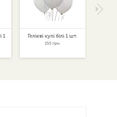
›
і 1
Гелієві кулі білі 1 шт.
Торт
155
грн.