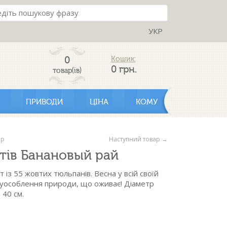
УКР
0
Кошик:
0
грн.
товар(ів)
ПРИВОДИ
ЦІНА
КОМУ
ар
Наступний товар →
ітів Банановый рай
із 55 жовтих тюльпанів. Весна у всій своїй
є уособлення природи, що оживає! Діаметр
 40 см.
ий - 55 шт.