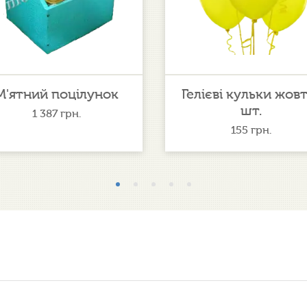
М'ятний поцілунок
Гелієві кульки жовт
шт.
1 387
грн.
155
грн.