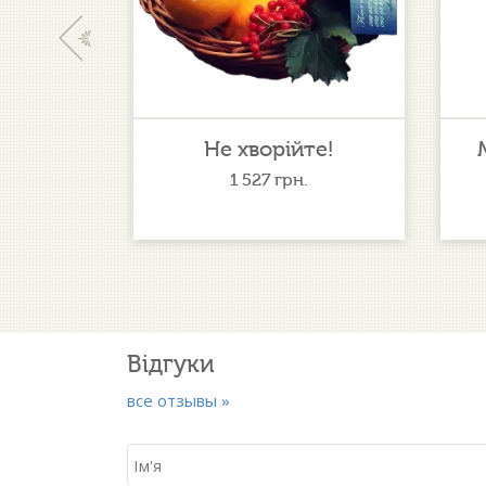
‹
укт
Не хворійте!
1 527
грн.
Відгуки
все отзывы »