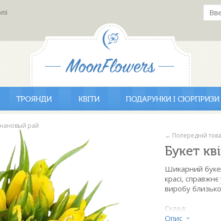
тії
ТРОЯНДИ
КВІТИ
ПОДАРУНКИ І СЮРПРИЗИ
анановый рай
← Попередній тов
Букет кв
Шикарний букет 
красі, справжн
виробу близько
Склад:
- тюльпан жовт
Опис