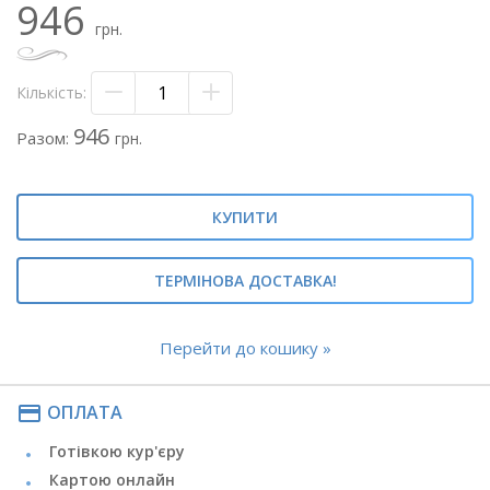
946
- крафт папір
грн.
- стрічка атласна
Мітки: #недорогий букет тюльпанів#недорогий букет з
Кількість:
тюльпанами#бюджетний букет#
#бюджетний букет тюльпанів#білі тюльпани#білий
946
Разом:
грн.
тюльпан#тюльпан#тюльпани#
КУПИТИ
ТЕРМІНОВА ДОСТАВКА!
Перейти до кошику »
payment
ОПЛАТА
Готівкою кур'єру
Картою онлайн