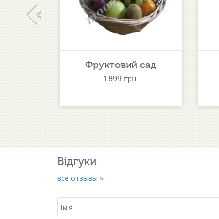
‹
фонія
Фруктовий сад
1 899
грн.
Відгуки
все отзывы »