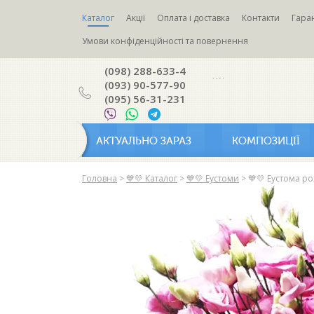
Каталог
Акції
Оплата і доставка
Контакти
Гаран
Умови конфіденційності та повернення
(098) 288-633-4
(093) 90-577-90
(095) 56-31-231
АКТУАЛЬНО ЗАРАЗ
КОМПОЗИЦІЇ
Головна
>
💙💛 Каталог
>
💙💛 Еустоми
>
💙💛 Еустома ро