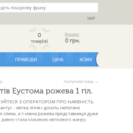
УКР
0
Кошик:
0
грн.
товар(ів)
ПРИВОДИ
ЦІНА
КОМУ
ар
Наступний товар →
тів Еустома рожева 1 гіл.
УЙТЕСЯ З ОПЕРАТОРОМ ПРО НАЯВНІСТЬ.
антус - квітка літня і досить непогано
о спеки, а її ніжна рожева представниця дуже
 давно стала класикою квіткового жанру.