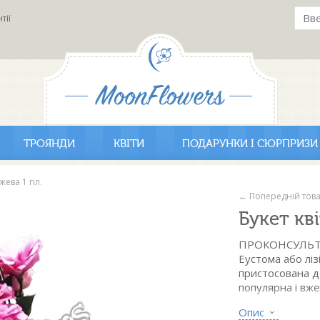
тії
ТРОЯНДИ
КВІТИ
ПОДАРУНКИ І СЮРПРИЗИ
жева 1 гіл.
← Попередній тов
Букет кві
ПРОКОНСУЛЬТ
Еустома або лізі
пристосована д
популярна і вже
Опис