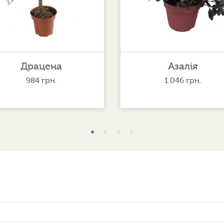
Драцена
Азалія
984
грн.
1 046
грн.