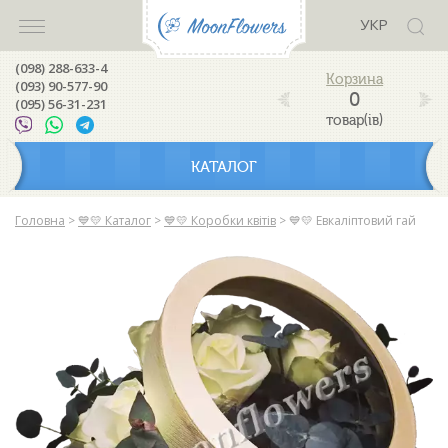
УКР
(098) 288-633-4
(093) 90-577-90
0
(095) 56-31-231
товар(ів)
КАТАЛОГ
Головна
>
💙💛 Каталог
>
💙💛 Коробки квітів
>
💙💛 Евкаліптовий гай