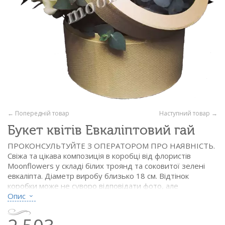
← Попередній товар
Наступний товар →
Букет квітів Евкаліптовий гай
ПРОКОНСУЛЬТУЙТЕ З ОПЕРАТОРОМ ПРО НАЯВНІСТЬ.
Свіжа та цікава композиція в коробці від флористів
Moonflowers у складі білих троянд та соковитої зелені
евкаліпта. Діаметр виробу близько 18 см. Відтінок
коробки може не суворо відповідати фото, але
кольорова гамма буде витримана.
Опис
Склад:
- троянда біла - 7 шт.