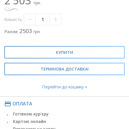
2 503
грн.
- евкаліпт - 1/2 пач.
- флористичний оазис
- капелюшна коробка з прозорою кришкою
Кількість:
Теги: #біла троянда#білі троянди#троянди в капелюшної
2503
Разом:
грн.
коробки#
КУПИТИ
ТЕРМІНОВА ДОСТАВКА!
Перейти до кошику »
payment
ОПЛАТА
Готівкою кур'єру
Картою онлайн
Переказом на карту