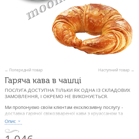
← Попередній товар
Наступний товар →
Гаряча кава в чашці
ПОСЛУГА ДОСТУПНА ТІЛЬКИ ЯК ОДНА ІЗ СКЛАДОВИХ
ЗАМОВЛЕННЯ, І ОКРЕМО НЕ ВИКОНУЄТЬСЯ.
Ми пропонуємо своїм клієнтам ексклюзивну послугу -
доставка гарячої свіжозвареної кави з круассаном та
чудовими квітами. Кава доставляється в чашці, на блюдці
Опис
із ложкою, після доставки кур'єр їде, а весь посуд
залишається в одержувачки)).