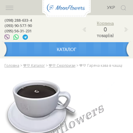
УКР
(098) 288-633-4
(093) 90-577-90
0
(095) 56-31-231
товар(ів)
КАТАЛОГ
Головна
>
💙💛 Каталог
>
💙💛 Сюрпризи
>
💙💛 Гаряча кава в чашці