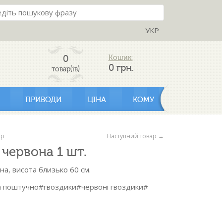
УКР
0
Кошик:
0
грн.
товар(ів)
ПРИВОДИ
ЦІНА
КОМУ
ар
Наступний товар →
 червона 1 шт.
на, висота близько 60 см.
а поштучно#гвоздики#червоні гвоздики#