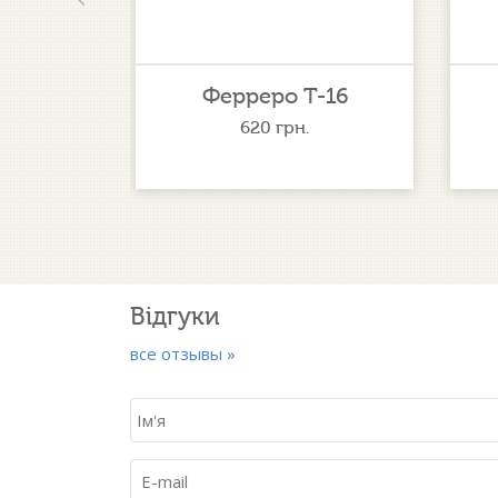
Т-15
Ферреро Т-16
620
грн.
Відгуки
все отзывы »