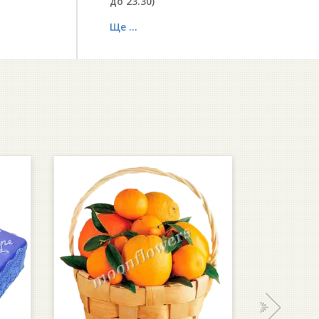
до 23.30)
Ще ...
›