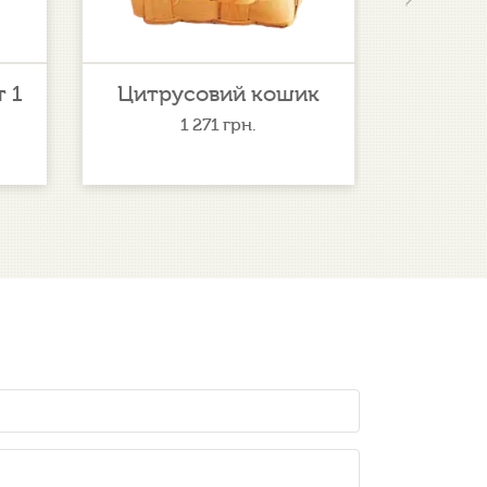
 1
Цитрусовий кошик
Торт 
1 271
грн.