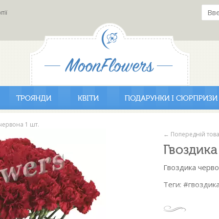
тії
ТРОЯНДИ
КВІТИ
ПОДАРУНКИ І СЮРПРИЗИ
червона 1 шт.
← Попередній тов
Гвоздика
Гвоздика черво
Теги: #гвоздик