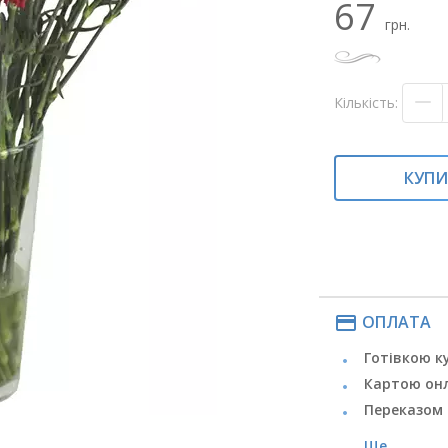
67
грн.
Кількість:
КУП
payment
ОПЛАТА
Готівкою к
Картою он
Переказом 
Ще ...