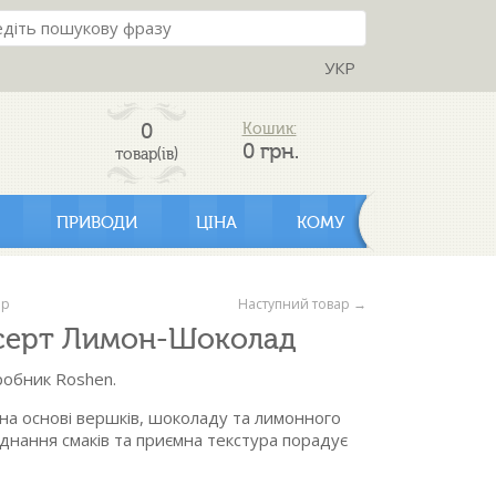
УКР
0
Кошик:
0
грн.
товар(ів)
ПРИВОДИ
ЦІНА
КОМУ
ар
Наступний товар →
серт Лимон-Шоколад
робник Roshen.
на основі вершків, шоколаду та лимонного
єднання смаків та приємна текстура порадує