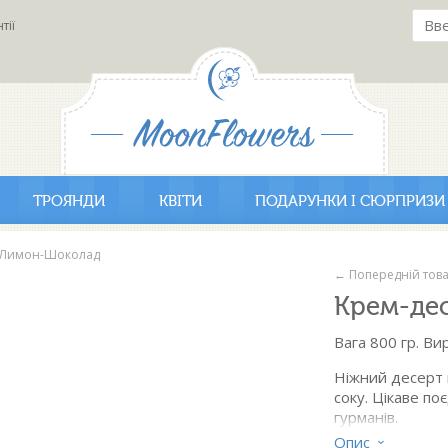
тії
ТРОЯНДИ
КВІТИ
ПОДАРУНКИ І СЮРПРИЗИ
т Лимон-Шоколад
← Попередній тов
Крем-де
Вага 800 гр. Ви
Ніжний десерт 
соку. Цікаве по
гурманів.
Опис