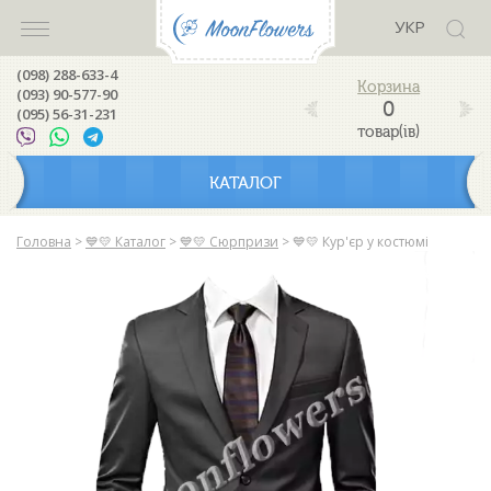
УКР
(098) 288-633-4
(093) 90-577-90
0
(095) 56-31-231
товар(ів)
КАТАЛОГ
Головна
>
💙💛 Каталог
>
💙💛 Сюрпризи
>
💙💛 Кур'єр у костюмі